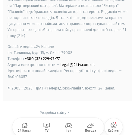
чи "Партнерський матеріал". Матеріали з позначкою "Експерт",
"Позиція" відображають позицію авторів та героїв. Редакція може
не поділяти їхніх поглядів. Детальніше щодо реклами та правил
цитування можна ознайомитись в правилах користування сайтом.
Усі права захищені.
Матеріали сайту призначені для осіб старше
21
року (21+)
Онлайн-медіа «24 Канал»
пл. Галицька, буд. 15, м. Львів, 79008
Телефон
+380 (32) 229-77-77
Адреса електронної пошти —
legal@24tv.com.ua
Ідентифікатор онлайн-медіа в Реєстрі суб'єктів у сфері медіа —
R40-06057
© 2005—2026,
ПрАТ «Телерадіокомпанія "Люкс"», 24 Канал.
Розробка сайту
-
24 Канал
TV
Ігри
Погода
Кабінет