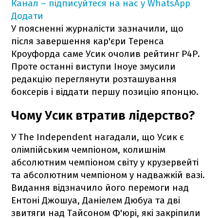
Канал – підписуйтеся на нас у WhatsApp
Додати
У поясненні журналісти зазначили, що
після завершення кар'єри Теренса
Кроуфорда саме Усик очолив рейтинг P4P.
Проте останні виступи Іноуе змусили
редакцію переглянути розташування
боксерів і віддати першу позицію японцю.
Чому Усик втратив лідерство?
У The Independent нагадали, що Усик є
олімпійським чемпіоном, колишнім
абсолютним чемпіоном світу у крузервейті
та абсолютним чемпіоном у надважкій вазі.
Видання відзначило його перемоги над
Ентоні Джошуа, Даніелем Дюбуа та дві
звитяги над Тайсоном Ф'юрі, які закріпили