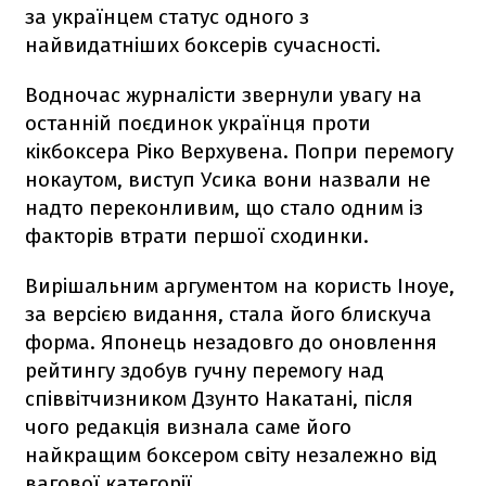
за українцем статус одного з
найвидатніших боксерів сучасності.
Водночас журналісти звернули увагу на
останній поєдинок українця проти
кікбоксера Ріко Верхувена. Попри перемогу
нокаутом, виступ Усика вони назвали не
надто переконливим, що стало одним із
факторів втрати першої сходинки.
Вирішальним аргументом на користь Іноуе,
за версією видання, стала його блискуча
форма. Японець незадовго до оновлення
рейтингу здобув гучну перемогу над
співвітчизником Дзунто Накатані, після
чого редакція визнала саме його
найкращим боксером світу незалежно від
вагової категорії.