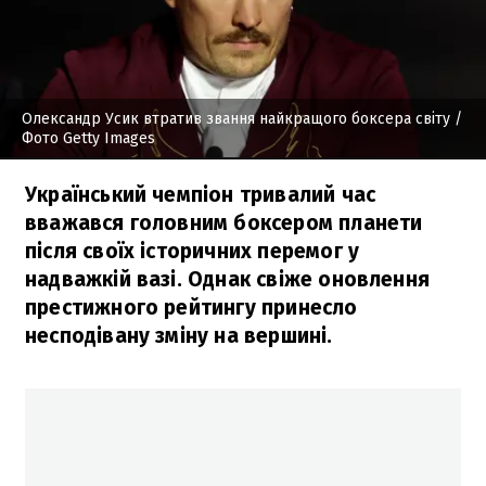
Олександр Усик втратив звання найкращого боксера світу
/
Фото Getty Images
Український чемпіон тривалий час
вважався головним боксером планети
після своїх історичних перемог у
надважкій вазі. Однак свіже оновлення
престижного рейтингу принесло
несподівану зміну на вершині.