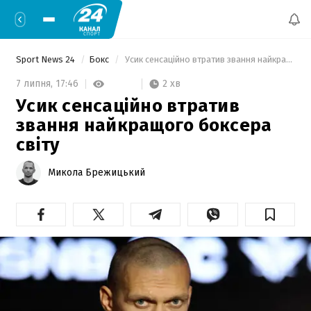
Sport News 24
Бокс
 Усик сенсаційно втратив звання найкращого боксера світу 
2 хв
7 липня,
17:46
Усик сенсаційно втратив
звання найкращого боксера
світу
Микола Брежицький