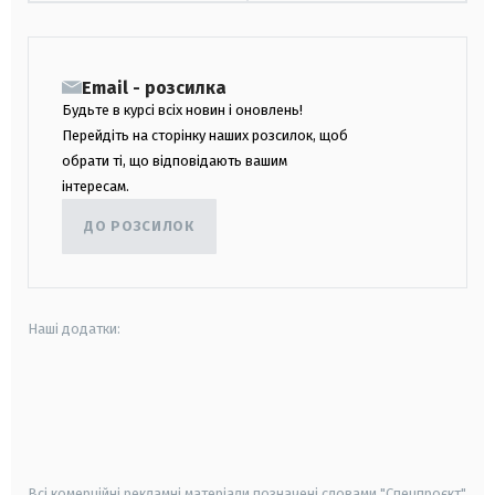
Email - розсилка
Будьте в курсі всіх новин і оновлень!
Перейдіть на сторінку наших розсилок, щоб
обрати ті, що відповідають вашим
інтересам.
ДО РОЗСИЛОК
Наші додатки:
android
apple
smart tv
samsung smart tv
Всі комерційні рекламні матеріали позначені словами "Спецпроєкт"