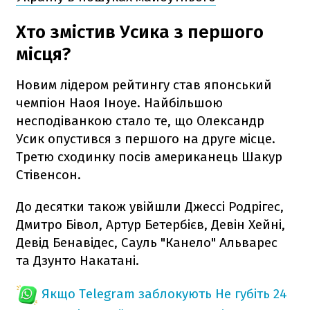
Хто змістив Усика з першого
місця?
Новим лідером рейтингу став японський
чемпіон Наоя Іноуе. Найбільшою
несподіванкою стало те, що Олександр
Усик опустився з першого на друге місце.
Третю сходинку посів американець Шакур
Стівенсон.
До десятки також увійшли Джессі Родрігес,
Дмитро Бівол, Артур Бетербієв, Девін Хейні,
Девід Бенавідес, Сауль "Канело" Альварес
та Дзунто Накатані.
Якщо Telegram заблокують
Не губіть 24