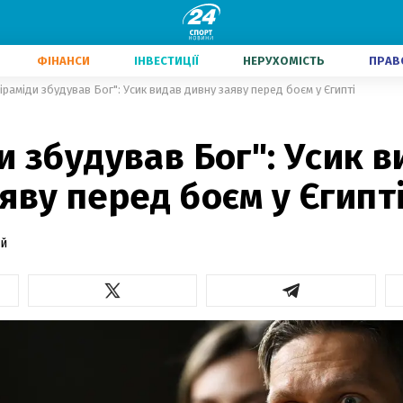
ФІНАНСИ
ІНВЕСТИЦІЇ
НЕРУХОМІСТЬ
ПРАВ
іраміди збудував Бог": Усик видав дивну заяву перед боєм у Єгипті
и збудував Бог": Усик 
яву перед боєм у Єгипт
й