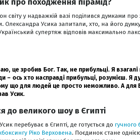
ик про походження пірамід?
н світу у надважкій вазі поділився думками про
ди. Олександра Усика запитали, хто, на його думк
. Український супертяж відповів максимально лак
аю, це зробив Бог. Так, не прибульці. Я взагалі
и – ось хто насправді прибульці, розумієш. Я 
Тому що для людей це просто неможливо. А для 
зав Усик.
ся до великого шоу в Єгипті
Усик перебуває в Єгипті, де готується до
гучного 
ікбоксингу Ріко Верховена
. Поєдинок стане однією