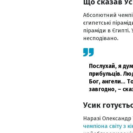
Що сказав Ус
Абсолютний чемпіо
єгипетські пірамі
піраміди в Єгипті
несподівано.
Послухай, я дум
прибульців. Люд
Бог, ангели... 
завгодно,
– ска
Усик готуєть
Наразі Олександр 
чемпіона світу з к