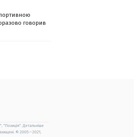
спортивною
оразово говорив
", "Позиція". Детальніше
захищені. © 2005—2021,