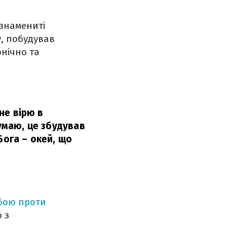
 знамениті
у, побудував
онічно та
 не вірю в
думаю, це збудував
Бога – окей, що
бою проти
 з