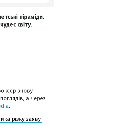
тські піраміди.
чудес світу.
боксер знову
поглядів, а через
edia
.
сика різку заяву