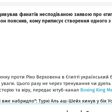
дивував фанатів несподіваною заявою про єгипе
он пояснив, кому приписує створення одного з 
нку проти Ріко Верховена в Єгипті український 
 уваги. Цього разу не через тренування чи дуель 
історію та віру, передає ютуб-канал
Boxing King M
і вже набридло": Туркі Аль аш-Шейх кинув у бік У