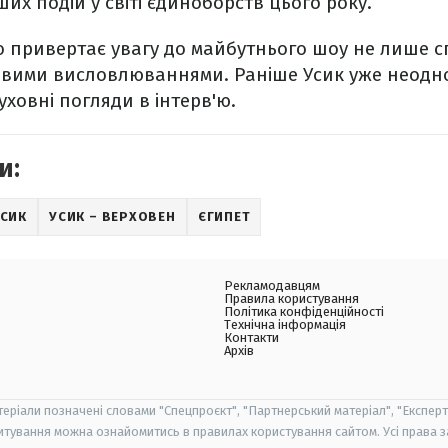
х подій у світі єдиноборств цього року.
о привертає увагу до майбутнього шоу не лише 
авими висловлюваннями. Раніше Усик уже неодн
уховні погляди в інтерв'ю.
и:
УСИК
УСИК – ВЕРХОВЕН
ЄГИПЕТ
Рекламодавцям
Правила користування
Політика конфіденційності
Технічна інформація
Контакти
Архів
теріали позначені словами "Спецпроєкт", "Партнерський матеріал", "Експерт
итування можна ознайомитись в правилах користування сайтом. Усі права 