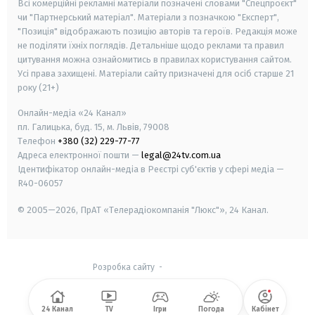
Всі комерційні рекламні матеріали позначені словами "Спецпроєкт"
чи "Партнерський матеріал". Матеріали з позначкою "Експерт",
"Позиція" відображають позицію авторів та героїв. Редакція може
не поділяти їхніх поглядів. Детальніше щодо реклами та правил
цитування можна ознайомитись в правилах користування сайтом.
Усі права захищені.
Матеріали сайту призначені для осіб старше
21
року (21+)
Онлайн-медіа «24 Канал»
пл. Галицька, буд. 15, м. Львів, 79008
Телефон
+380 (32) 229-77-77
Адреса електронної пошти —
legal@24tv.com.ua
Ідентифікатор онлайн-медіа в Реєстрі суб'єктів у сфері медіа —
R40-06057
© 2005—2026,
ПрАТ «Телерадіокомпанія "Люкс"», 24 Канал.
Розробка сайту
-
24 Канал
TV
Ігри
Погода
Кабінет