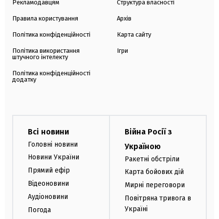
Рекламодавцям
Структура власності
Правила користування
Архів
Політика конфіденційності
Карта сайту
Політика використання
Ігри
штучного інтелекту
Політика конфіденційності
додатку
Всі новини
Війна Росії з
Головні новини
Україною
Новини України
Ракетні обстріли
Прямий ефір
Карта бойових дій
Відеоновини
Мирні переговори
Аудіоновини
Повітряна тривога в
Україні
Погода