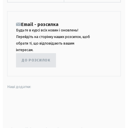
Email - розсилка
Будьте в курсі всіх новин і оновлень!
Перейдіть на сторінку наших розсилок, щоб
обрати ті, що відповідають вашим
інтересам.
ДО РОЗСИЛОК
Наші додатки:
android
apple
smart tv
samsung smart tv