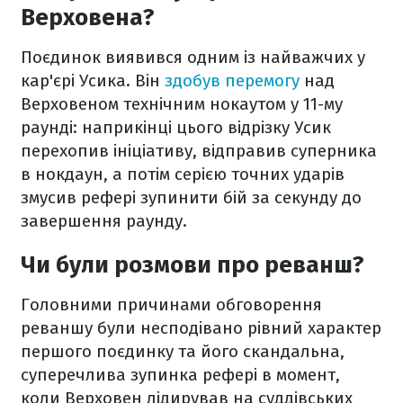
Верховена?
Поєдинок виявився одним із найважчих у
кар'єрі Усика. Він
здобув перемогу
над
Верховеном технічним нокаутом у 11-му
раунді: наприкінці цього відрізку Усик
перехопив ініціативу, відправив суперника
в нокдаун, а потім серією точних ударів
змусив рефері зупинити бій за секунду до
завершення раунду.
Чи були розмови про реванш?
Головними причинами обговорення
реваншу були несподівано рівний характер
першого поєдинку та його скандальна,
суперечлива зупинка рефері в момент,
коли Верховен лідирував на суддівських