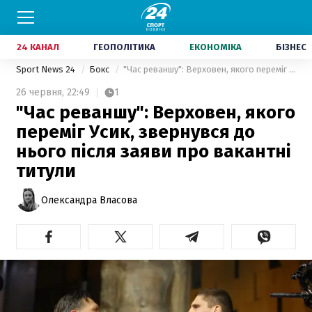
24 КАНАЛ
ГЕОПОЛІТИКА
ЕКОНОМІКА
БІЗНЕС
Sport News 24
Бокс
"Час реваншу": Верховен, якого переміг Усик, звернувся до нього після заяви про вакантні титули
26 червня,
22:49
1
"Час реваншу": Верховен, якого
переміг Усик, звернувся до
нього після заяви про вакантні
титули
Олександра Власова