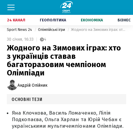
24 КАНАЛ
ГЕОПОЛІТИКА
ЕКОНОМІКА
БІЗНЕС
Sport News 24
Олімпійські ігри
Жодного на Зимових іграх: хто з українців ставав багаторазовим чемпіоном Олімпіади
30 січня,
16:33
4
Жодного на Зимових іграх: хто
з українців ставав
багаторазовим чемпіоном
Олімпіади
Андрій Олійник
ОСНОВНІ ТЕЗИ
Яна Клочкова, Василь Ломаченко, Лілія
Подкопаєва, Ольга Харлан та Юрій Чебан є
українськими мультичемпіонами Олімпіади.