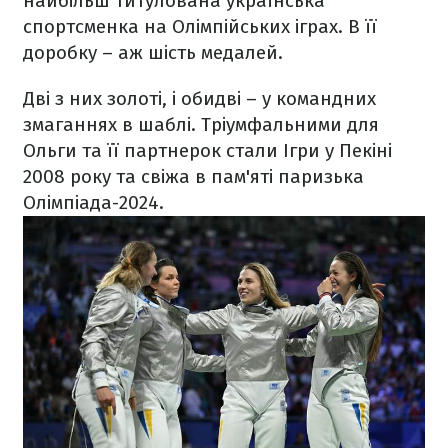
найбільш титулована українська
спортсменка на Олімпійських іграх. В її
доробку – аж шість медалей.
Дві з них золоті, і обидві – у командних
змаганнях в шаблі. Тріумфальними для
Ольги та її партнерок стали Ігри у Пекіні
2008 року та свіжа в пам'яті паризька
Олімпіада-2024.