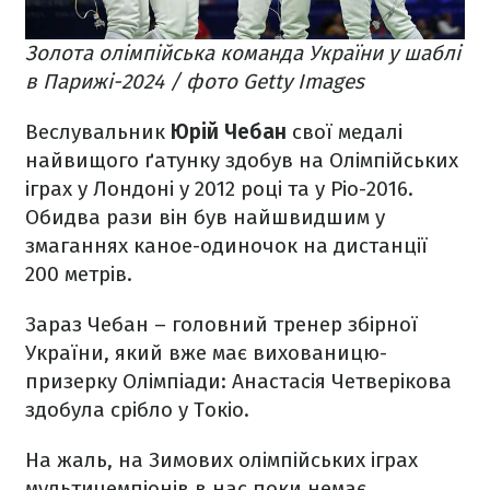
Золота олімпійська команда України у шаблі
в Парижі-2024 / фото Getty Images
Веслувальник
Юрій Чебан
свої медалі
найвищого ґатунку здобув на Олімпійських
іграх у Лондоні у 2012 році та у Ріо-2016.
Обидва рази він був найшвидшим у
змаганнях каное-одиночок на дистанції
200 метрів.
Зараз Чебан – головний тренер збірної
України, який вже має вихованицю-
призерку Олімпіади: Анастасія Четверікова
здобула срібло у Токіо.
На жаль, на Зимових олімпійських іграх
мультичемпіонів в нас поки немає.