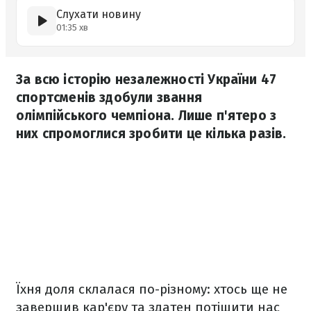
Слухати новину
01:35 хв
За всю історію незалежності України 47
спортсменів здобули звання
олімпійського чемпіона. Лише п'ятеро з
них спромоглися зробити це кілька разів.
Їхня доля склалася по-різному: хтось ще не
завершив кар'єру та здатен потішити нас