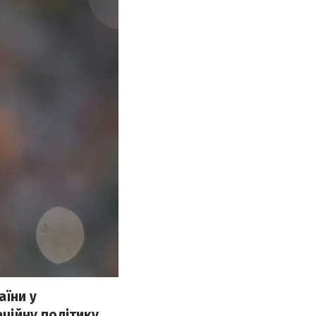
аїни у
аційну політику