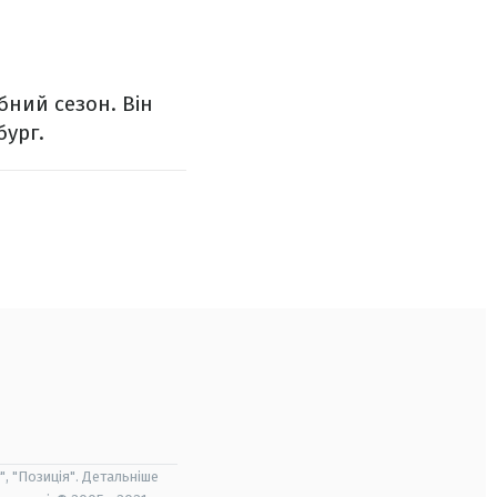
бний сезон. Він
бург.
", "Позиція". Детальніше