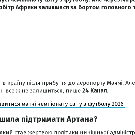
бітр Африки залишився за бортом головного т
 в країну після прибуття до аеропорту Маямі. Ал
він все ж не залишиться, пише
24 Канал
.
ивитися матчі чемпіонату світу з футболу 2026
ішила підтримати Артана?
, який став жертвою політики нинішньої адмініст