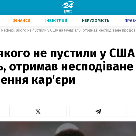
ФІНАНСИ
ІНВЕСТИЦІЇ
НЕРУХОМІСТЬ
ПРАВ
Рефері, якого не пустили у США на Мундіаль, отримав несподіване продов
якого не пустили у США
, отримав несподіване
ення кар'єри