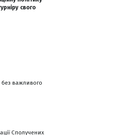
урніру свого
е без важливого
рації Сполучених