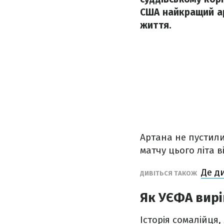
США найкращий ар
життя.
Артана не пустили
матчу цього літа 
Де д
ДИВІТЬСЯ ТАКОЖ
Як УЄФА вир
Історія сомалійця