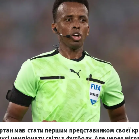
ртан мав стати першим представником своєї кр
усі чемпіонату світу з футболу. Але через мігр