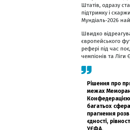
Штатів, одразу ст
підтримку і скарж
Мундіаль-2026 най
Швидко відреагув
європейського фу
рефері під час по
чемпіонів та Ліги 
Рішення про пр
межах Меморанд
Конфедерацією 
багатьох сфера
прагнення розви
єдності, рівнос
УЄФА.