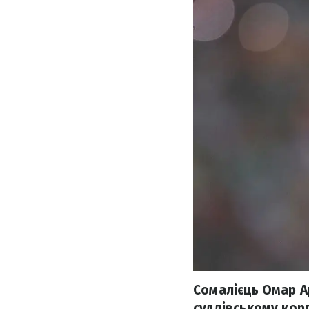
Сомалієць Омар А
суддівському корп