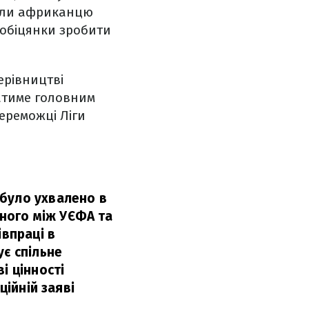
вали африканцю
 обіцянки зробити
ерівництві
атиме головним
переможці Ліги
 було ухвалено в
ного між УЄФА та
впраці в
ує спільне
і цінності
ційній заяві