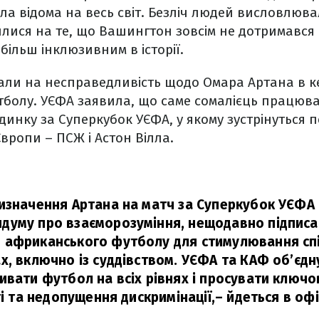
ала відома на весь світ. Безліч людей висловлю
илися на те, що Вашингтон зовсім не дотримався
більш інклюзивним в історії.
али на несправедливість щодо Омара Артана в к
тболу. УЄФА заявила, що саме сомалієць працюв
єдинку за Суперкубок УЄФА, у якому зустрінуться 
Європи – ПСЖ і Астон Вілла.
изначення Артана на матч за Суперкубок УЄФА
уму про взаєморозуміння, нещодавно підписа
африканського футболу для стимулювання спі
х, включно із суддівством. УЄФА та КАФ об’єдн
вати футбол на всіх рівнях і просувати ключов
ті та недопущення дискримінації,
– йдеться в офі