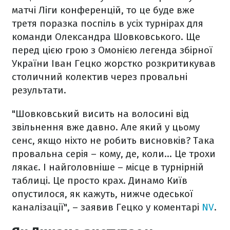
матчі Ліги конференцій, то це буде вже
третя поразка поспіль в усіх турнірах для
команди Олександра Шовковського. Ще
перед цією грою з Омонією легенда збірної
України Іван Гецко жорстко розкритикував
столичний колектив через провальні
результати.
"Шовковський висить на волосині від
звільнення вже давно. Але який у цьому
сенс, якщо ніхто не робить висновків? Така
провальна серія – кому, де, коли… Це трохи
лякає. І найголовніше – місце в турнірній
таблиці. Це просто крах. Динамо Київ
опустилося, як кажуть, нижче одеської
каналізації", – заявив Гецко у коментарі
NV
.