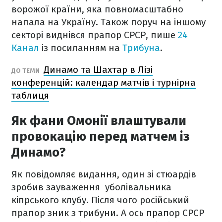
ворожої країни, яка повномасштабно
напала на Україну. Також поруч на іншому
секторі виднівся прапор СРСР, пише
24
Канал
із посиланням на
Трибуна
.
Динамо та Шахтар в Лізі
ДО ТЕМИ
конференцій: календар матчів і турнірна
таблиця
Як фани Омонії влаштували
провокацію перед матчем із
Динамо?
Як повідомляє видання, один зі стюардів
зробив зауваження уболівальника
кіпрського клубу. Після чого російський
прапор зник з трибуни. А ось прапор СРСР