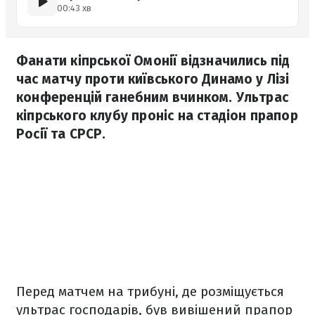
00:43 хв
Фанати кіпрської Омонії відзначились під
час матчу проти київського Динамо у Лізі
конференцій ганебним вчинком. Ультрас
кіпрського клубу проніс на стадіон прапор
Росії та СРСР.
Перед матчем на трибуні, де розміщується
ультрас господарів, був вивішений прапор