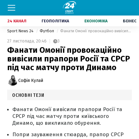
24 КАНАЛ
ГЕОПОЛІТИКА
ЕКОНОМІКА
БІЗНЕС
Sport News 24
Футбол
Фанати Омонії провокаційно вивісили прапори Росії та СРСР під час матчу проти Динамо
27 листопада,
20:46
3
Фанати Омонії провокаційно
вивісили прапори Росії та СРСР
під час матчу проти Динамо
Софія Кулай
ОСНОВНІ ТЕЗИ
Фанати Омонії вивісили прапори Росії та
СРСР під час матчу проти київського
Динамо, що викликало обурення.
Попри зауваження стюарда, прапор СРСР