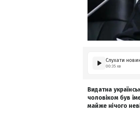
Слухати нови
00:35 хв
Видатна українськ
чоловіком був ім
майже нічого нев