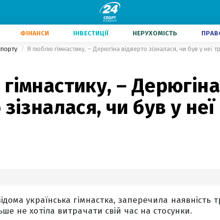
ФІНАНСИ
ІНВЕСТИЦІЇ
НЕРУХОМІСТЬ
ПРАВ
 спорту
Я люблю гімнастику, – Дерюгіна відверто зізналася, чи був у неї 
гімнастику, – Дерюгіна
 зізналася, чи був у неї
відома українська гімнастка, заперечила наявність 
ьше не хотіла витрачати свій час на стосунки.