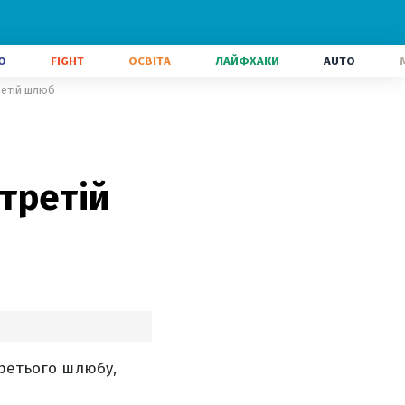
О
FIGHT
ОСВІТА
ЛАЙФХАКИ
AUTO
третій шлюб
 третій
третього шлюбу,