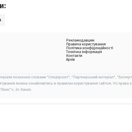
и:
А
Рекламодавцям
Правила користування
Політика конфіденційності
Технічна інформація
Контакти
Архів
теріали позначені словами "Спецпроєкт", "Партнерський матеріал", "Експерт
итування можна ознайомитись в правилах користування сайтом. Усі права 
Люкс"», 24 Канал.