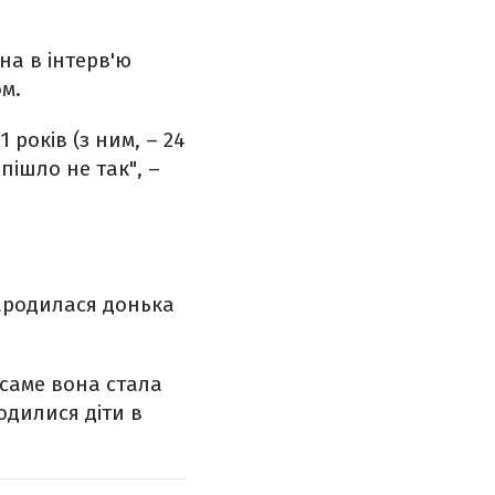
а в інтерв'ю
м.
 років (з ним, – 24
пішло не так", –
 народилася донька
 саме вона стала
одилися діти в