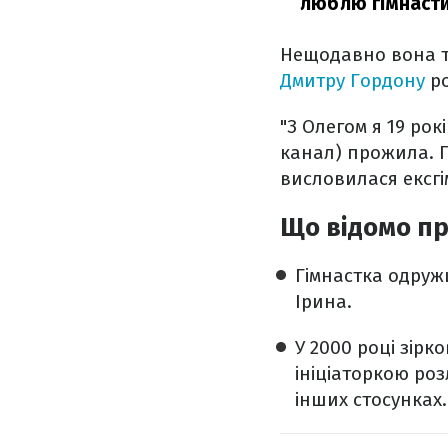
люблю гімнаст
Нещодавно вона т
Дмитру Гордону
р
"З Олегом я 19 рок
канал) прожила. П
висловилася ексгі
Що відомо пр
Гімнастка одружи
Ірина.
У 2000 році зір
ініціаторкою роз
інших стосунках.