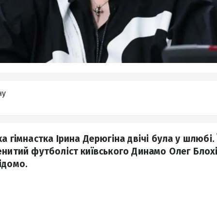
ну
а гімнастка Ірина Дерюгіна двічі була у шлюбі.
енитий футболіст київського Динамо Олег Блохі
ідомо.