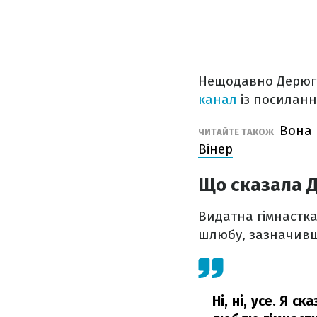
Нещодавно Дерюгін
канал
із посилан
Вона 
ЧИТАЙТЕ ТАКОЖ
Вінер
Що сказала Д
Видатна гімнастка,
шлюбу, зазначивши
Ні, ні, усе. Я с