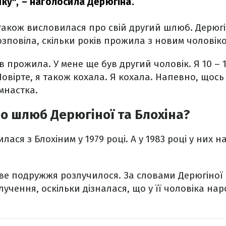
ику",
– наголосила Дерюгіна.
акож висловилася про свій другий шлюб. Дерюгін
озповіла, скільки років прожила з новим чоловіко
ів прожила. У мене ще був другий чоловік. Я 10 – 11
овірте, я також кохала. Я кохала. Напевно, щось 
мнастка.
о шлюб Дерюгіної та Блохіна?
лася з Блохіним у 1979 році. А у 1983 році у них
кове подружжя розлучилося. За словами Дерюгіної
лучення, оскільки дізналася, що у її чоловіка нар