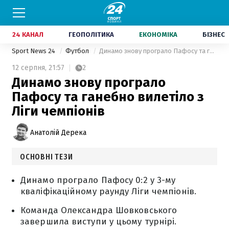
24 КАНАЛ
ГЕОПОЛІТИКА
ЕКОНОМІКА
БІЗНЕС
Sport News 24
Футбол
Динамо знову програло Пафосу та ганебно вилетіло з Ліги чемпіонів
12 серпня,
21:57
2
Динамо знову програло
Пафосу та ганебно вилетіло з
Ліги чемпіонів
Анатолій Дерека
ОСНОВНІ ТЕЗИ
Динамо програло Пафосу 0:2 у 3-му
кваліфікаційному раунду Ліги чемпіонів.
Команда Олександра Шовковського
завершила виступи у цьому турнірі.