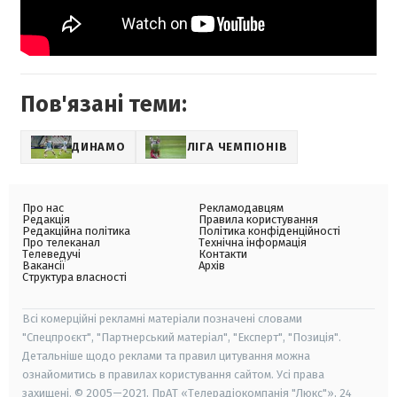
Пов'язані теми:
ДИНАМО
ЛІГА ЧЕМПІОНІВ
Про нас
Рекламодавцям
Редакція
Правила користування
Редакційна політика
Політика конфіденційності
Про телеканал
Технічна інформація
Телеведучі
Контакти
Вакансії
Архів
Структура власності
Всі комерційні рекламні матеріали позначені словами
"Спецпроєкт", "Партнерський матеріал", "Експерт", "Позиція".
Детальніше щодо реклами та правил цитування можна
ознайомитись в правилах користування сайтом. Усі права
захищені. © 2005—2021, ПрАТ «Телерадіокомпанія "Люкс"», 24