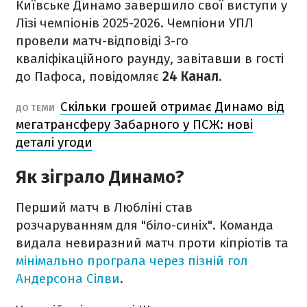
Київське Динамо завершило свої виступи у
Лізі чемпіонів 2025-2026. Чемпіони УПЛ
провели матч-відповіді 3-го
кваліфікаційного раунду, завітавши в гості
до Пафоса, повідомляє
24 Канал
.
Скільки грошей отримає Динамо від
ДО ТЕМИ
мегатрансферу Забарного у ПСЖ: нові
деталі угоди
Як зіграло Динамо?
Перший матч в Любліні став
розчаруванням для "біло-синіх". Команда
видала невиразний матч проти кіпріотів та
мінімально програла через пізній гол
Андерсона Сілви
.