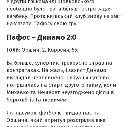
У другій грі команді Шовковського
необхідно було грати більш гостро задля
камбеку. Проте київський клуб знову не зміг
нав'язати Пафосу свою гру.
Пафос – Динамо 2:0
Голи
: Оршич, 2, Коррейя, 55.
Ба більше, суперник прекрасно зіграв на
контратаках. На жаль, і захист Динамо
виглядав невпевнено. Ситуація суттєво
погіршилась на старті другого тайму, коли
Михавко та Нещерет неузгоджено діяли в
боротьбі із Танковичем.
Як підсумок, футболіст видав пас на
Оршича, який впритул розстріляв вже