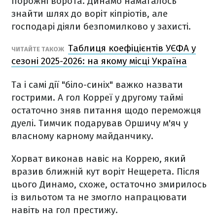
порожні ворота. Динамо намагалось
знайти шлях до воріт кіпріотів, але
господарі діяли безпомилково у захисті.
Таблиця коефіцієнтів УЄФА у
ЧИТАЙТЕ ТАКОЖ
сезоні 2025-2026: на якому місці Україна
Та і самі дії "біло-синіх" важко назвати
гострими. А гол Корреї у другому таймі
остаточно зняв питання щодо переможця
дуелі. Тимчик подарував Оршичу м'яч у
власному карному майданчику.
Хорват виконав навіс на Коррею, який
вразив ближній кут воріт Нещерета. Після
цього Динамо, схоже, остаточно змирилось
із вильотом та не змогло напрацювати
навіть на гол престижу.