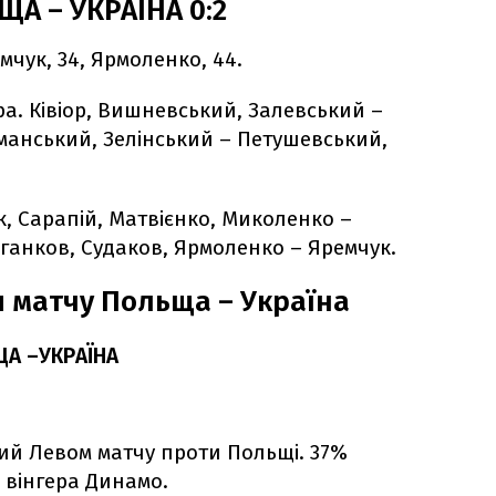
А – УКРАЇНА 0:2
емчук, 34, Ярмоленко, 44.
ра. Ківіор, Вишневський, Залевський –
анський, Зелінський – Петушевський,
к, Сарапій, Матвієнко, Миколенко –
ганков, Судаков, Ярмоленко – Яремчук.
 матчу Польща – Україна
А –УКРАЇНА
ий Левом матчу проти Польщі. 37%
 вінгера Динамо.