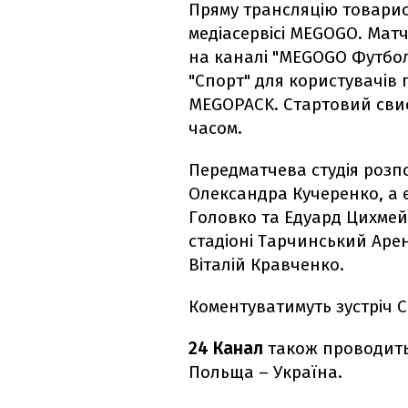
Пряму трансляцію товарис
медіасервісі MEGOGO. Мат
на каналі "MEGOGO Футбол 
"Спорт" для користувачів 
MEGOPACK. Стартовий свис
часом.
Передматчева студія розпо
Олександра Кучеренко, а 
Головко та Едуард Цихмей
стадіоні Тарчинський Ар
Віталій Кравченко.
Коментуватимуть зустріч С
24 Канал
також проводить
Польща – Україна.