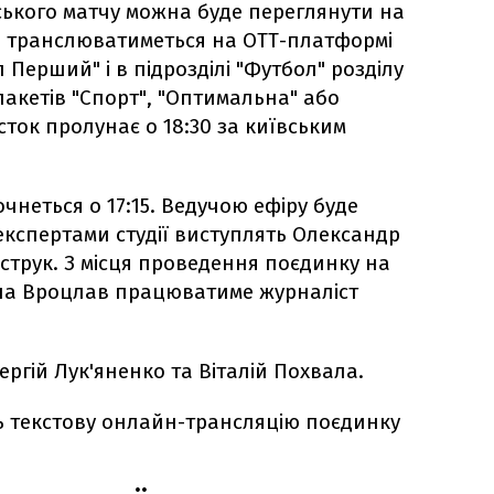
ького матчу можна буде переглянути на
ч транслюватиметься на OTT-платформі
Перший" і в підрозділі "Футбол" розділу
пакетів "Спорт", "Оптимальна" або
ток пролунає о 18:30 за київським
чнеться о 17:15. Ведучою ефіру буде
експертами студії виступлять Олександр
струк. З місця проведення поєдинку на
ена Вроцлав працюватиме журналіст
ергій Лук'яненко та Віталій Похвала.
 текстову онлайн-трансляцію поєдинку