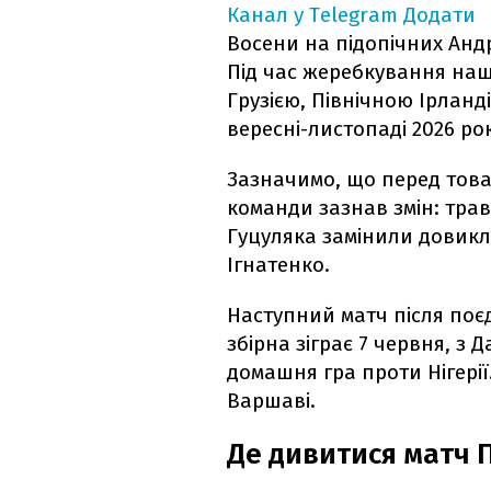
Канал у Telegram
Додати
Восени на підопічних Андр
Під час жеребкування наш
Грузією, Північною Ірланд
вересні-листопаді 2026 рок
Зазначимо, що перед това
команди зазнав змін: тра
Гуцуляка замінили довикл
Ігнатенко.
Наступний матч після поє
збірна зіграє 7 червня, з 
домашня гра проти Нігерії
Варшаві.
Де дивитися матч 