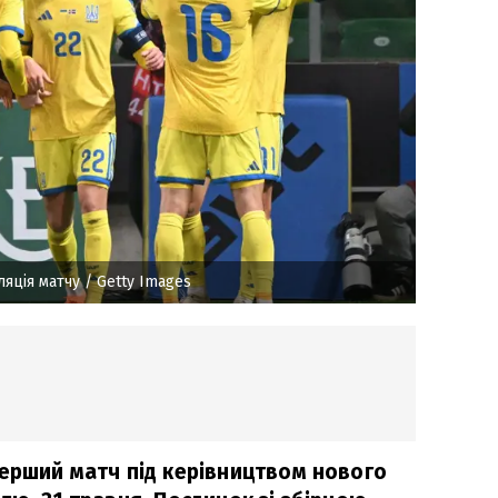
ляція матчу
/ Getty Images
перший матч під керівництвом нового