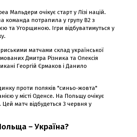
еа Мальдери очікує старт у Лізі націй.
а команда потрапила у групу B2 з
ією та Угорщиною. Ігри відбуватимуться у
у.
риськими матчами склад української
вмованих Дмитра Різника та Олексія
икані Георгій Єрмаков і Данило
динку проти поляків "синьо-жовта"
Данією у місті Оденсе. На Польщу очікує
. Цей матч відбудеться 3 червня у
Польща – Україна?