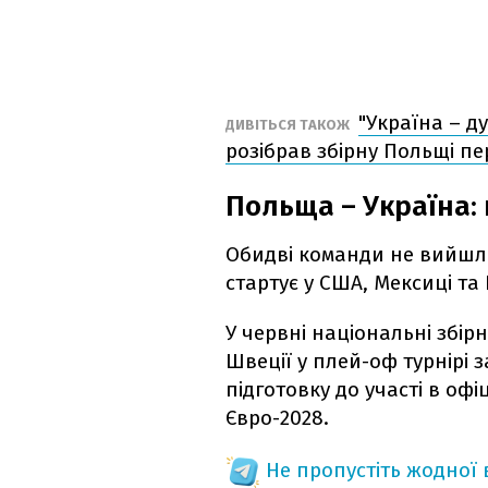
"Україна – д
ДИВІТЬСЯ ТАКОЖ
розібрав збірну Польщі пе
Польща – Україна:
Обидві команди не вийшли
стартує у США, Мексиці та 
У червні національні збірн
Швеції у плей-оф турнірі 
підготовку до участі в офіц
Євро-2028.
Не пропустіть жодної