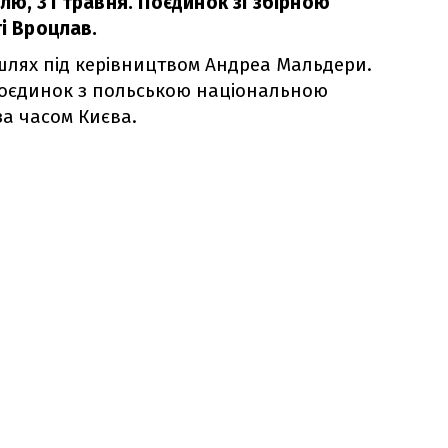
лю, 31 травня. Поєдинок зі збірною
ті Вроцлав.
шлях під керівництвом Андреа Мальдери.
поєдинок з польською національною
за часом Києва.