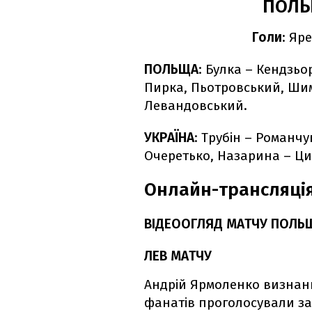
ПОЛЬЩ
Голи
: Яр
ПОЛЬЩА
: Булка – Кендзьо
Пирка, Пьотровський, Шим
Левандовський.
УКРАЇНА
: Трубін – Романчу
Очеретько, Назарина – Ци
Онлайн-трансляція
ВІДЕООГЛЯД МАТЧУ ПОЛЬЩ
ЛЕВ МАТЧУ
Андрій Ярмоленко визнан
фанатів проголосували за