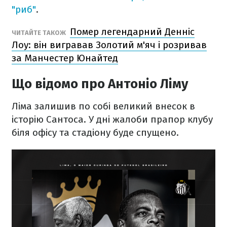
"риб"
.
Помер легендарний Денніс
ЧИТАЙТЕ ТАКОЖ
Лоу: він вигравав Золотий м'яч і розривав
за Манчестер Юнайтед
Що відомо про Антоніо Ліму
Ліма залишив по собі великий внесок в
історію Сантоса. У дні жалоби прапор клубу
біля офісу та стадіону буде спущено.