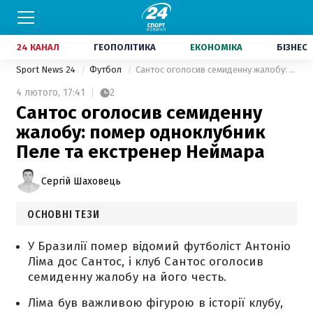
24 КАНАЛ
ГЕОПОЛІТИКА
ЕКОНОМІКА
БІЗНЕС
Sport News 24
Футбол
Сантос оголосив семиденну жалобу: помер одноклубник Пеле та екстренер Неймара
4 лютого,
17:41
2
Сантос оголосив семиденну
жалобу: помер одноклубник
Пеле та екстренер Неймара
Сергій Шаховець
ОСНОВНІ ТЕЗИ
У Бразилії помер відомий футболіст Антоніо
Ліма дос Сантос, і клуб Сантос оголосив
семиденну жалобу на його честь.
Ліма був важливою фігурою в історії клубу,