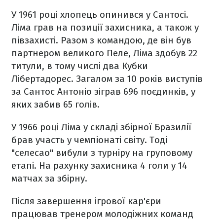
У 1961 році хлопець опинився у Сантосі.
Ліма грав на позиції захисника, а також у
півзахисті. Разом з командою, де він був
партнером великого Пеле, Ліма здобув 22
титули, в тому числі два Кубки
Лібертадорес. Загалом за 10 років виступів
за Сантос Антоніо зіграв 696 поєдинків, у
яких забив 65 голів.
У 1966 році Ліма у складі збірної Бразилії
брав участь у чемпіонаті світу. Тоді
"селесао" вибули з турніру на груповому
етапі. На рахунку захисника 4 голи у 14
матчах за збірну.
Після завершення ігрової кар'єри
працював тренером молодіжних команд