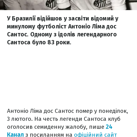
У Бразилії відійшов у засвіти відомий у
минулому футболіст Антоніо Ліма дос
Сантос. Одному з ідолів легендарного
Сантоса було 83 роки.
Антоніо Ліма дос Сантос помер у понеділок,
3 лютого. На честь легенди Сантоса клуб
оголосив семиденну жалобу, пише
24
Канал
з посиланням на
офіційний сайт