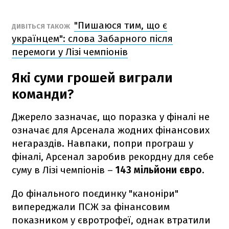
"Пишаюся тим, що є
ДИВІТЬСЯ ТАКОЖ
українцем": слова Забарного після
перемоги у Лізі чемпіонів
Які суми грошей виграли
команди?
Джерело зазначає, що поразка у фіналі не
означає для Арсенала жодних фінансових
негараздів. Навпаки, попри програш у
фіналі, Арсенал заробив рекордну для себе
суму в Лізі чемпіонів –
143 мільйони євро
.
До фінального поєдинку "каноніри"
випереджали ПСЖ за фінансовим
показником у євротрофеї, однак втратили