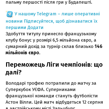
пальму першості після гри у Будапешті.
У нашому Telegram – лише оперативні
новини
Підписуйтеся, щоб дізнаватися їх
першими
Додати
Здобуття титулу принесло французькому
клубу бонус у розмірі 6,5 мільйона євро, а
сумарний дохід за турнір склав близько
146
мільйонів євро
.
Переможець Ліги чемпіонів: що
далі?
Володарі трофею потрапили до матчу за
Суперкубок УЄФА. Суперниками
французької команди стануть футболісти
Астон Вілли. Цей матч відбудеться 12 серпня
в австрійському місті Зальцбург.