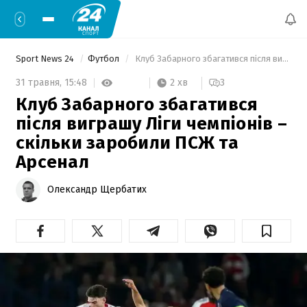
Sport News 24
Футбол
 Клуб Забарного збагатився після виграшу Ліги чемпіонів – скільки заробили ПСЖ та Арсенал 
2 хв
31 травня,
15:48
3
Клуб Забарного збагатився
після виграшу Ліги чемпіонів –
скільки заробили ПСЖ та
Арсенал
Олександр Щербатих