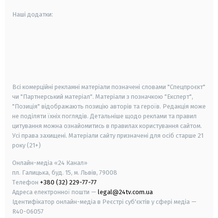
Наші додатки:
android
apple
smart tv
samsung smart tv
Всі комерційні рекламні матеріали позначені словами "Спецпроєкт"
чи "Партнерський матеріал". Матеріали з позначкою "Експерт",
"Позиція" відображають позицію авторів та героїв. Редакція може
не поділяти їхніх поглядів. Детальніше щодо реклами та правил
цитування можна ознайомитись в правилах користування сайтом.
Усі права захищені.
Матеріали сайту призначені для осіб старше
21
року (21+)
Онлайн-медіа «24 Канал»
пл. Галицька, буд. 15, м. Львів, 79008
Телефон
+380 (32) 229-77-77
Адреса електронної пошти —
legal@24tv.com.ua
Ідентифікатор онлайн-медіа в Реєстрі суб'єктів у сфері медіа —
R40-06057