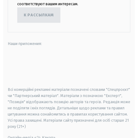
соответствуют вашим интересам.
К РАССЫЛКАМ
Наши приложения:
android
apple
smart tv
samsung smart tv
Всі комерційні рекламні матеріали позначені словами "Спецпроєкт"
чи "Партнерський матеріал". Матеріали з позначкою "Експерт",
"Позиція" відображають позицію авторів та героїв. Редакція може
не поділяти їхніх поглядів. Детальніше щодо реклами та правил
цитування можна ознайомитись в правилах користування сайтом.
Усі права захищені.
Матеріали сайту призначені для осіб старше
21
року (21+)
Онлайн-медіа «24 Канал»