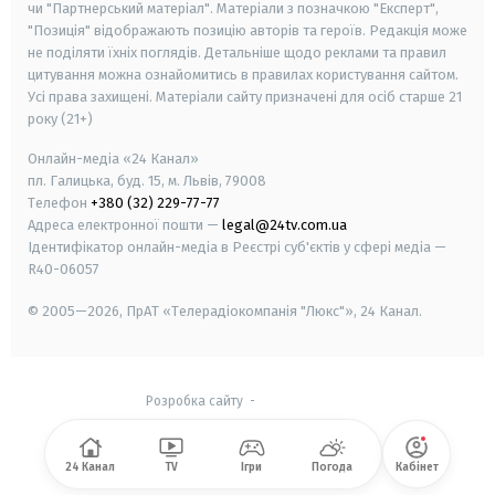
чи "Партнерський матеріал". Матеріали з позначкою "Експерт",
"Позиція" відображають позицію авторів та героїв. Редакція може
не поділяти їхніх поглядів. Детальніше щодо реклами та правил
цитування можна ознайомитись в правилах користування сайтом.
Усі права захищені.
Матеріали сайту призначені для осіб старше
21
року (21+)
Онлайн-медіа «24 Канал»
пл. Галицька, буд. 15, м. Львів, 79008
Телефон
+380 (32) 229-77-77
Адреса електронної пошти —
legal@24tv.com.ua
Ідентифікатор онлайн-медіа в Реєстрі суб'єктів у сфері медіа —
R40-06057
© 2005—2026,
ПрАТ «Телерадіокомпанія "Люкс"», 24 Канал.
Розробка сайту
-
24 Канал
TV
Ігри
Погода
Кабінет