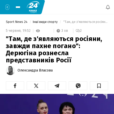
Sport News 24
Інші види спорту
 "Там, де з'являються росіяни, завжди пахне погано": Дерюгіна рознесла представників Росії 
3 хв
5 червня,
19:52
2
"Там, де з'являються росіяни,
завжди пахне погано":
Дерюгіна рознесла
представників Росії
Олександра Власова