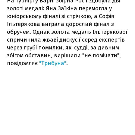
На турнірі у Варні збірна Росії здобула дві
золоті медалі: Яна Заїкіна перемогла у
юніорському фіналі зі стрічкою, а Софія
Ільтерякова виграла дорослий фінал з
обручем. Однак золота медаль Ільтерякової
спричинила жваві дискусії серед експертів
через грубі помилки, які судді, за дивним
збігом обставин, вирішили "не помічати",
повідомляє
"Трибуна"
.