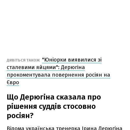
"Юніорки виявилися зі
ДИВІТЬСЯ ТАКОЖ
сталевими яйцями": Дерюгіна
прокоментувала повернення росіян на
Євро
Що Дерюгіна сказала про
рішення суддів стосовно
росіян?
Відома українська тренерка Ірина Дерюгіна