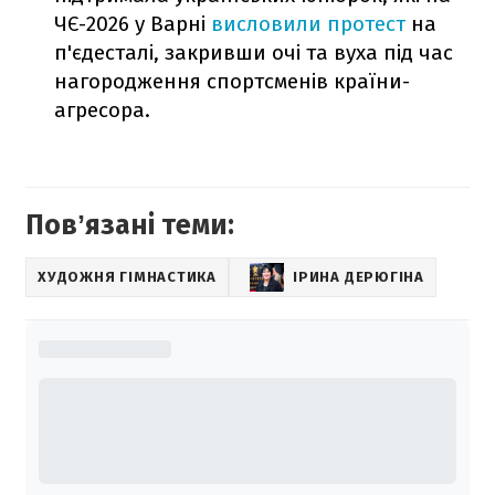
ЧЄ-2026 у Варні
висловили протест
на
п'єдесталі, закривши очі та вуха під час
нагородження спортсменів країни-
агресора.
Повʼязані теми:
ХУДОЖНЯ ГІМНАСТИКА
ІРИНА ДЕРЮГІНА