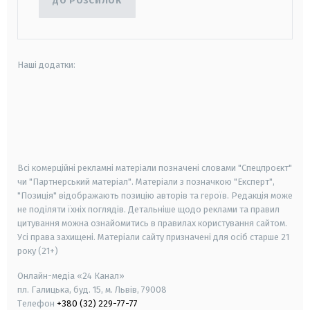
ДО РОЗСИЛОК
Наші додатки:
android
apple
smart tv
samsung smart tv
Всі комерційні рекламні матеріали позначені словами "Спецпроєкт"
чи "Партнерський матеріал". Матеріали з позначкою "Експерт",
"Позиція" відображають позицію авторів та героїв. Редакція може
не поділяти їхніх поглядів. Детальніше щодо реклами та правил
цитування можна ознайомитись в правилах користування сайтом.
Усі права захищені.
Матеріали сайту призначені для осіб старше
21
року (21+)
Онлайн-медіа «24 Канал»
пл. Галицька, буд. 15, м. Львів, 79008
Телефон
+380 (32) 229-77-77