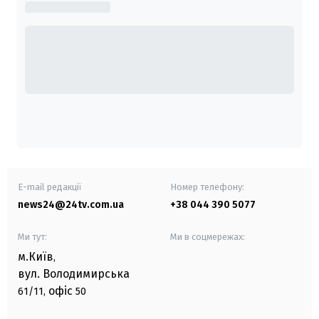
E-mail редакції
Номер телефону:
news24@24tv.com.ua
+38 044 390 5077
Ми тут:
Ми в соцмережах:
м.Київ
,
вул. Володимирська
офіс
61/11,
50