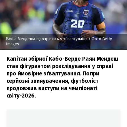
Раяна Мендеша підозрюють у зґвалтуванні
/ Фото Getty
Images
Капітан збірної Кабо-Верде Раян Мендеш
став фігурантом розслідування у справі
про ймовірне зґвалтування. Попри
серйозні звинувачення, футболіст
продовжив виступи на чемпіонаті
світу-2026.