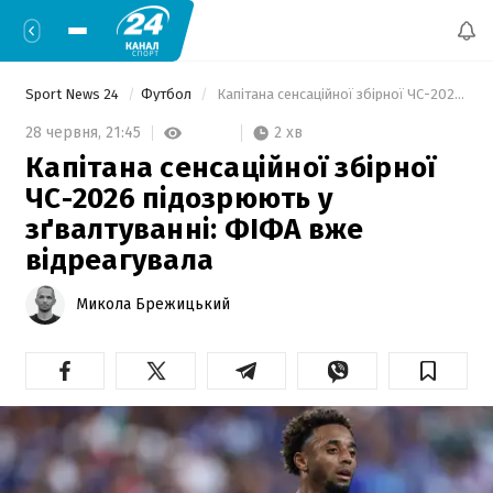
Sport News 24
Футбол
 Капітана сенсаційної збірної ЧС-2026 підозрюють у зґвалтуванні: ФІФА вже відреагувала 
2 хв
28 червня,
21:45
Капітана сенсаційної збірної
ЧС-2026 підозрюють у
зґвалтуванні: ФІФА вже
відреагувала
Микола Брежицький