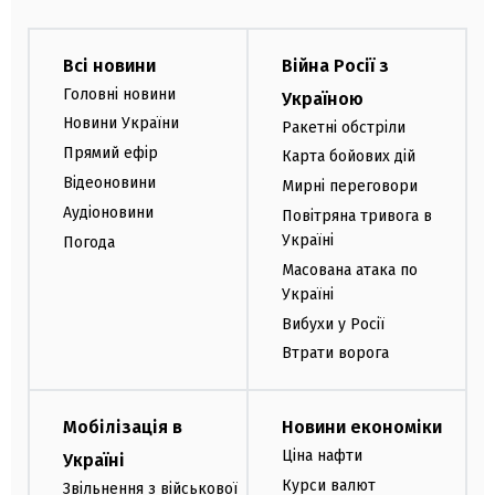
Всі новини
Війна Росії з
Головні новини
Україною
Новини України
Ракетні обстріли
Прямий ефір
Карта бойових дій
Відеоновини
Мирні переговори
Аудіоновини
Повітряна тривога в
Україні
Погода
Масована атака по
Україні
Вибухи у Росії
Втрати ворога
Мобілізація в
Новини економіки
Ціна нафти
Україні
Курси валют
Звільнення з військової