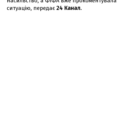
насильство, а ФІФА вже прокоментувала
ситуацію, передає
24 Канал
.