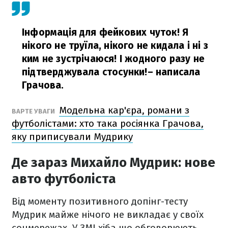
Інформація для фейкових чуток! Я
нікого не труїла, нікого не кидала і ні з
ким не зустрічаюся! І жодного разу не
підтверджувала стосунки!
– написала
Грачова.
Модельна кар'єра, романи з
ВАРТЕ УВАГИ
футболістами: хто така росіянка Грачова,
яку приписували Мудрику
Де зараз Михайло Мудрик: нове
авто футболіста
Від моменту позитивного допінг-тесту
Мудрик майже нічого не викладає у своїх
соцмережах. У ЗМІ хіба що обговорюють