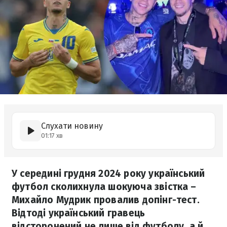
Слухати новину
01:17 хв
У середині грудня 2024 року український
футбол сколихнула шокуюча звістка –
Михайло Мудрик провалив допінг-тест.
Відтоді український гравець
відсторонений не лише від футболу, а й