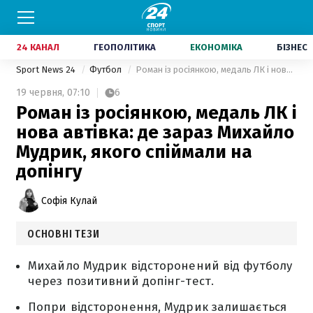
24 КАНАЛ
ГЕОПОЛІТИКА
ЕКОНОМІКА
БІЗНЕС
Sport News 24
Футбол
Роман із росіянкою, медаль ЛК і нова автівка: де зараз Михайло Мудрик, якого спіймали на допінгу
19 червня,
07:10
6
Роман із росіянкою, медаль ЛК і
нова автівка: де зараз Михайло
Мудрик, якого спіймали на
допінгу
Софія Кулай
ОСНОВНІ ТЕЗИ
Михайло Мудрик відсторонений від футболу
через позитивний допінг-тест.
Попри відсторонення, Мудрик залишається