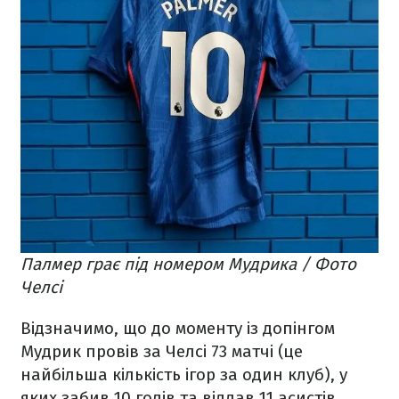
Палмер грає під номером Мудрика / Фото
Челсі
Відзначимо, що до моменту із допінгом
Мудрик провів за Челсі 73 матчі (це
найбільша кількість ігор за один клуб), у
яких забив 10 голів та віддав 11 асистів.