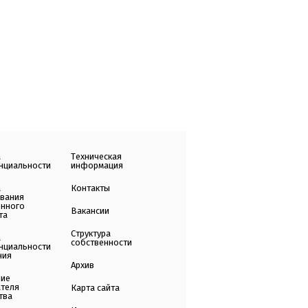
а
Техническая
нциальности
информация
а
Контакты
ования
енного
Вакансии
та
Структура
а
собственности
нциальности
ния
Архив
ние
ателя
Карта сайта
тва