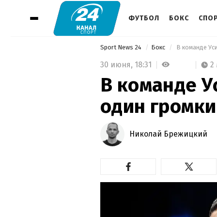
ФУТБОЛ
БОКС
СПО
Sport News 24
Бокс
 В команде Ус
30 июня,
18:31
2
В команде У
один громки
Николай Брежицкий