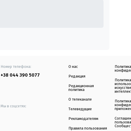
Номер телефона:
О нас
Политик
конфиде
+38 044 390 5077
Редакция
Политик
использ
Редакционная
искусств
политика
интеллек
О телеканале
Политик
конфиде
Мы в соцсетях:
приложе
Телеведущие
Соглаше
Рекламодателям
пользов
Сообщес
Правила пользования