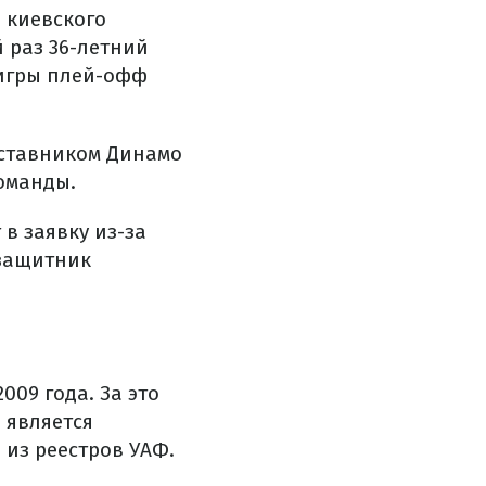
а киевского
 раз 36-летний
 игры плей-офф
ставником Динамо
оманды.
в заявку из-за
узащитник
09 года. За это
 является
из реестров УАФ.