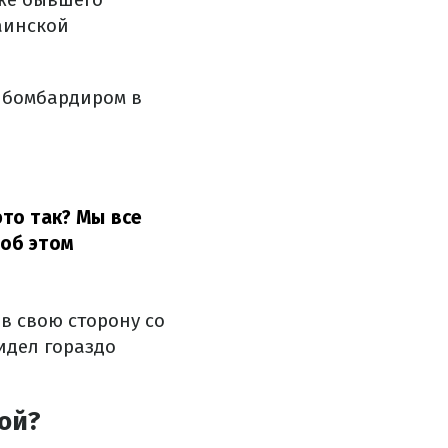
аинской
м бомбардиром в
это так? Мы все
 об этом
в свою сторону со
идел гораздо
ой?