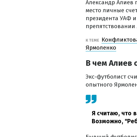
Александр Алиев 
место личные сче
президента УАФ и
препятствовании
Конфликтова
К ТЕМЕ
Ярмоленко
В чем Алиев
Экс-футболист сч
опытного Ярмолен
Я считаю, что 
Возможно, "Реб
Бывший футболист