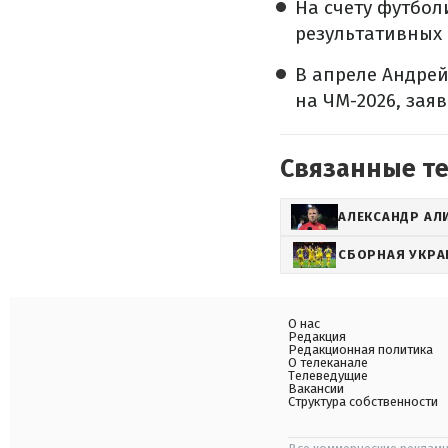
На счету футбол
результативных 
В апреле Андре
на ЧМ-2026, заяв
Связанные т
АЛЕКСАНДР АЛ
СБОРНАЯ УКРА
О нас
Редакция
Редакционная политика
О телеканале
Телеведущие
Вакансии
Структура собственности