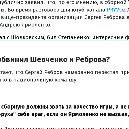
публично заявил, что, по его мнению, в сборно
ты. Во время разговора для ютуб-канала
PRYVOZ
 вице-президента организации Сергея Реброва 
 Андрею Ярмоленко.
л с Шовковским, бил Степаненко: интересные ф
 обвинил Шевченко и Реброва?
итает, что Сергей Ребров намеренно перестал пр
ко в национальную команду.
в сборную должны звать за качество игры, а не
руха" себе враг, если он Ярмоленко не вызвал
 Динамо заявил, что причина таких действий 