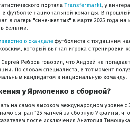
татистического портала
Transfermarkt
, у вингер
й в футболке национальной команды. В прошлый
ал в лагерь "сине-желтых" в марте 2025 года на
в Бельгии.
известно о скандале
футболиста с тогдашним на
овским, который выгнал игрока с тренировки к
Сергей Ребров говорил, что Андрей не попадает 
ции. По словам специалиста, в тот момент пол
иальным кандидатом в национальную команду.
жения у Ярмоленко в сборной?
ать на самом высоком международном уровне с 20
намо сыграл 125 матчей за сборную Украины, что
азателем после исключения Анатолия Тимощука 