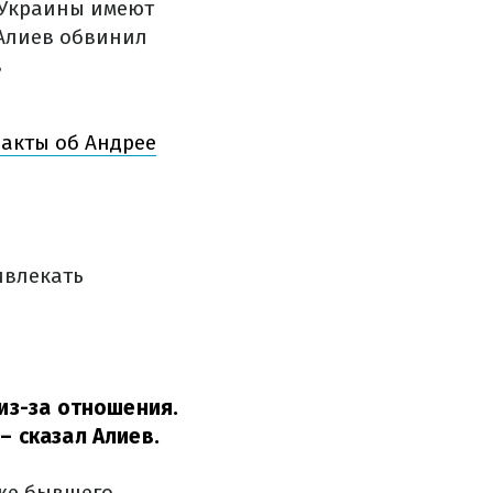
й Украины имеют
Алиев обвинил
в
акты об Андрее
ивлекать
 из-за отношения.
,
– сказал Алиев.
уже бывшего