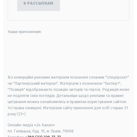
К РАССЫЛКАМ
Наши приложения:
android
apple
smart tv
samsung smart tv
Всі комерційні рекламні матеріали позначені словами "Спецпроєкт"
чи "Партнерський матеріал". Матеріали з позначкою "Експерт",
"Позиція" відображають позицію авторів та героїв. Редакція може
не поділяти їхніх поглядів. Детальніше щодо реклами та правил
цитування можна ознайомитись в правилах користування сайтом.
Усі права захищені.
Матеріали сайту призначені для осіб старше
21
року (21+)
Онлайн-медіа «24 Канал»
пл. Галицька, буд. 15, м. Львів, 79008