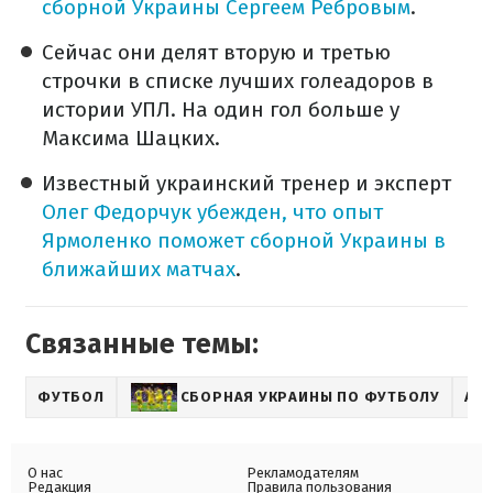
сборной Украины Сергеем Ребровым
.
Сейчас они делят вторую и третью
строчки в списке лучших голеадоров в
истории УПЛ. На один гол больше у
Максима Шацких.
Известный украинский тренер и эксперт
Олег Федорчук убежден, что опыт
Ярмоленко поможет сборной Украины в
ближайших матчах
.
Связанные темы:
ФУТБОЛ
СБОРНАЯ УКРАИНЫ ПО ФУТБОЛУ
АН
О нас
Рекламодателям
Редакция
Правила пользования