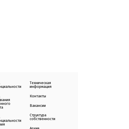
а
Техническая
нциальности
информация
а
Контакты
ования
енного
Вакансии
та
Структура
а
собственности
нциальности
ния
Архив