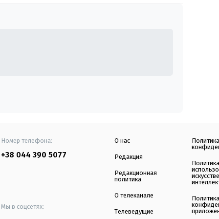
Номер телефона:
О нас
Политик
конфиде
+38 044 390 5077
Редакция
Политик
использ
Редакционная
искусств
политика
интеллек
О телеканале
Политик
конфиде
Мы в соцсетях:
приложе
Телеведущие