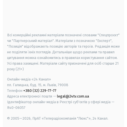
android
apple
smart tv
samsung smart tv
Всі комерційні рекламні матеріали позначені словами "Спецпроєкт"
чи "Партнерський матеріал". Матеріали з позначкою "Експерт",
"Позиція" відображають позицію авторів та героїв. Редакція може
не поділяти їхніх поглядів. Детальніше щодо реклами та правил
цитування можна ознайомитись в правилах користування сайтом.
Усі права захищені.
Матеріали сайту призначені для осіб старше
21
року (21+)
Онлайн-медіа «24 Канал»
пл. Галицька, буд. 15, м. Львів, 79008
Телефон
+380 (32) 229-77-77
Адреса електронної пошти —
legal@24tv.com.ua
Ідентифікатор онлайн-медіа в Реєстрі суб'єктів у сфері медіа —
R40-06057
© 2005—2026,
ПрАТ «Телерадіокомпанія "Люкс"», 24 Канал.