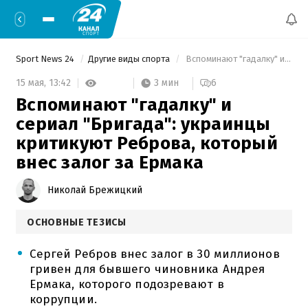
Sport News 24
Другие виды спорта
 Вспоминают "гадалку" и сериал "Бригада": украинцы критикуют Реброва, который внес залог за Ермака 
3 мин
15 мая,
13:42
6
Вспоминают "гадалку" и
сериал "Бригада": украинцы
критикуют Реброва, который
внес залог за Ермака
Николай Брежицкий
ОСНОВНЫЕ ТЕЗИСЫ
Сергей Ребров внес залог в 30 миллионов
гривен для бывшего чиновника Андрея
Ермака, которого подозревают в
коррупции.