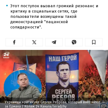
Этот поступок вызвал громкий резонанс и
критику в социальных сетях, где
пользователи возмущены такой
демонстрацией "пацанской
солидарности".
Украинцы критикуют Сергея Реброва, который внес залог
за Ермака
/ Колаж 24 Канала/leradzhy