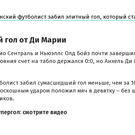
нский футболист забил элитный гол, который ст
 гол от Ди Марии
ио Сентраль и Ньюэллс Олд Бойз почти завершил
яния счет на табло держался 0:0, но Анхель Ди 
болист забил сумасшедший гол меньше, чем за 1
роскошным ударом положил мяч в девятку – без 
иков.
упергол: смотрите видео