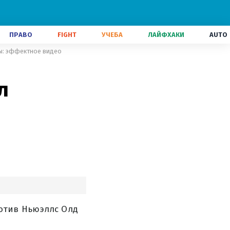
ПРАВО
FIGHT
УЧЕБА
ЛАЙФХАКИ
AUTO
ны: эффектное видео
л
отив Ньюэллс Олд