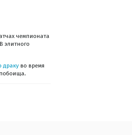
матчах чемпионата
 B элитного
ю драку
во время
 побоища.