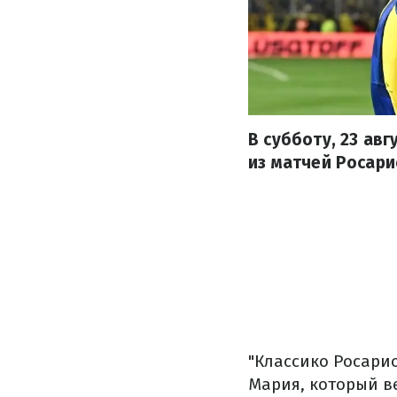
В субботу, 23 ав
из матчей Росари
"Классико Росарио
Мария, который в