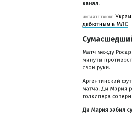
канал.
Украи
ЧИТАЙТЕ ТАКЖЕ
дебютным в МЛС
Сумасшедший
Матч между Росар
минуты противосто
свои руки.
Аргентинский фут
матча. Ди Мария 
голкипера соперн
Ди Мария забил с