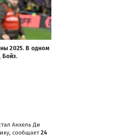
ины 2025. В одном
 Бойз.
стал Анхель Ди
фику, сообщает
24