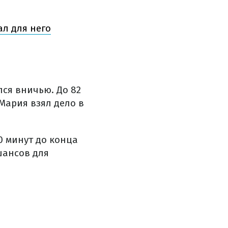
ал для него
ся вничью. До 82
Мария взял дело в
0 минут до конца
шансов для