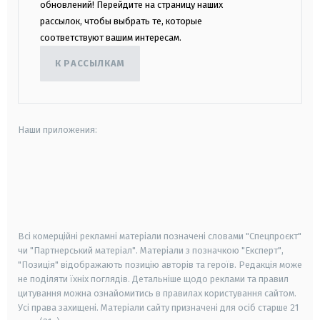
обновлений! Перейдите на страницу наших
рассылок, чтобы выбрать те, которые
соответствуют вашим интересам.
К РАССЫЛКАМ
Наши приложения:
android
apple
smart tv
samsung smart tv
Всі комерційні рекламні матеріали позначені словами "Спецпроєкт"
чи "Партнерський матеріал". Матеріали з позначкою "Експерт",
"Позиція" відображають позицію авторів та героїв. Редакція може
не поділяти їхніх поглядів. Детальніше щодо реклами та правил
цитування можна ознайомитись в правилах користування сайтом.
Усі права захищені.
Матеріали сайту призначені для осіб старше
21