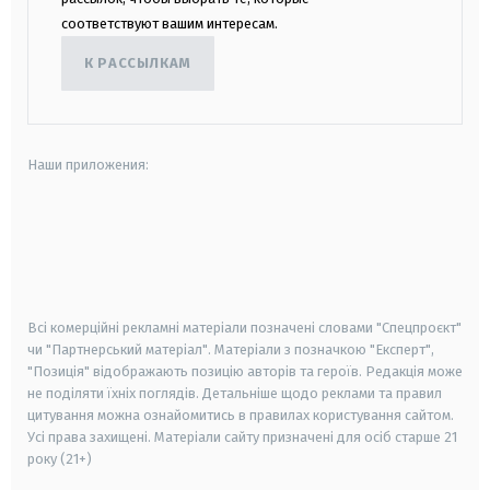
соответствуют вашим интересам.
К РАССЫЛКАМ
Наши приложения:
android
apple
smart tv
samsung smart tv
Всі комерційні рекламні матеріали позначені словами "Спецпроєкт"
чи "Партнерський матеріал". Матеріали з позначкою "Експерт",
"Позиція" відображають позицію авторів та героїв. Редакція може
не поділяти їхніх поглядів. Детальніше щодо реклами та правил
цитування можна ознайомитись в правилах користування сайтом.
Усі права захищені.
Матеріали сайту призначені для осіб старше
21
року (21+)