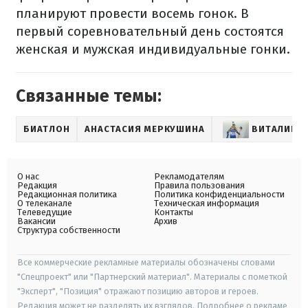
планируют провести восемь гонок. В
первый соревновательный день состоятся
женская и мужская индивидуальные гонки.
Связанные темы:
БИАТЛОН
АНАСТАСИЯ МЕРКУШИНА
ВИТАЛИЙ 
О нас
Рекламодателям
Редакция
Правила пользования
Редакционная политика
Политика конфиденциальности
О телеканале
Техническая информация
Телеведущие
Контакты
Вакансии
Архив
Структура собственности
Все коммерческие рекламные материалы обозначены словами
"Спецпроект" или "Партнерский материал". Материалы с пометкой
"Эксперт", "Позиция" отражают позицию авторов и героев.
Редакция может не разделять их взглядов. Подробнее о рекламе