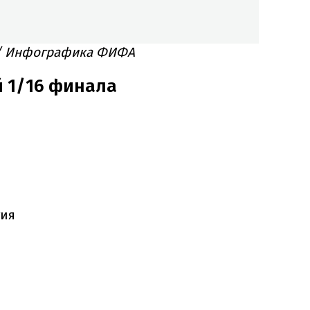
/
Инфографика ФИФА
 1/16 финала
тия