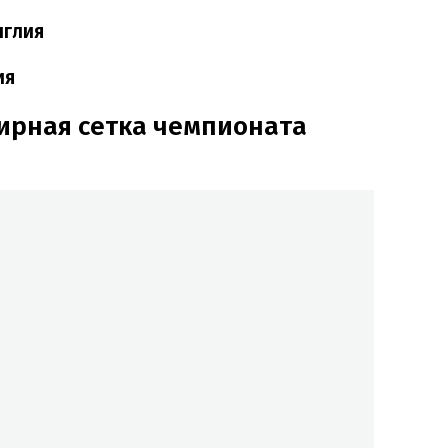
нглия
ия
ирная сетка чемпионата