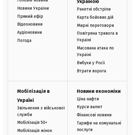
Головні новини
Україною
Новини України
Ракетні обстріли
Прямий ефір
Карта бойових дій
Відеоновини
Мирні переговори
Аудіоновини
Повітряна тривога в
Україні
Погода
Масована атака по
Україні
Вибухи у Росії
Втрати ворога
Мобілізація в
Новини економіки
Ціна нафти
Україні
Курси валют
Звільнення з військової
служби
Фінансові новини
Мобілізація 50+
Тарифи на комунальні
послуги
Мобілізація жінок