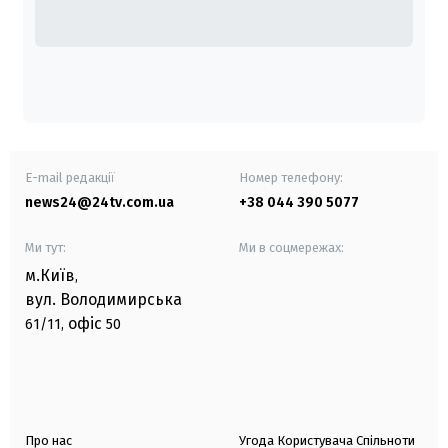
E-mail редакції
Номер телефону:
news24@24tv.com.ua
+38 044 390 5077
Ми тут:
Ми в соцмережах:
м.Київ
,
вул. Володимирська
офіс
61/11,
50
Про нас
Угода Користувача Спільноти