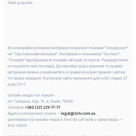
Наші додатки:
android
apple
smart tv
samsung smart tv
Всі комерційні рекламні матеріали позначені словами "Спецпроєкт"
чи "Партнерський матеріал". Матеріали з позначкою "Експерт",
"Позиція" відображають позицію авторів та героїв. Редакція може
не поділяти їхніх поглядів. Детальніше щодо реклами та правил
цитування можна ознайомитись в правилах користування сайтом.
Усі права захищені.
Матеріали сайту призначені для осіб старше
21
року (21+)
Онлайн-медіа «24 Канал»
пл. Галицька, буд. 15, м. Львів, 79008
Телефон
+380 (32) 229-77-77
Адреса електронної пошти —
legal@24tv.com.ua
Ідентифікатор онлайн-медіа в Реєстрі суб'єктів у сфері медіа —
R40-06057