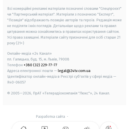
Всі комерційні рекламні матеріали позначені словами "Спецпроєкт"
чи "Партнерський матеріал". Матеріали з позначкою "Експерт",
"Позиція" відображають позицію авторів та героїв. Редакція може
не поділяти їхніх поглядів. Детальніше щодо реклами та правил
цитування можна ознайомитись в правилах користування сайтом.
Усі права захищені.
Матеріали сайту призначені для осіб старше
21
року (21+)
Онлайн-медіа «24 Канал»
пл. Галицька, буд. 15, м. Львів, 79008
Телефон
+380 (32) 229-77-77
Адреса електронної пошти —
legal@24tv.com.ua
Ідентифікатор онлайн-медіа в Реєстрі суб'єктів у сфері медіа —
R40-06057
© 2005—2026,
ПрАТ «Телерадіокомпанія "Люкс"», 24 Канал.
Разработка сайта
-