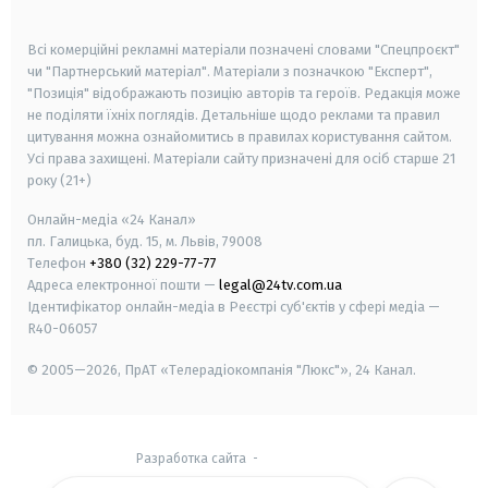
smart tv
samsung smart tv
Всі комерційні рекламні матеріали позначені словами "Спецпроєкт"
чи "Партнерський матеріал". Матеріали з позначкою "Експерт",
"Позиція" відображають позицію авторів та героїв. Редакція може
не поділяти їхніх поглядів. Детальніше щодо реклами та правил
цитування можна ознайомитись в правилах користування сайтом.
Усі права захищені.
Матеріали сайту призначені для осіб старше
21
року (21+)
Онлайн-медіа «24 Канал»
пл. Галицька, буд. 15, м. Львів, 79008
Телефон
+380 (32) 229-77-77
Адреса електронної пошти —
legal@24tv.com.ua
Ідентифікатор онлайн-медіа в Реєстрі суб'єктів у сфері медіа —
R40-06057
© 2005—2026,
ПрАТ «Телерадіокомпанія "Люкс"», 24 Канал.
Разработка сайта
-