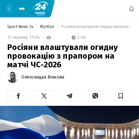
Sport News 24
Футбол
 Росіяни влаштували огидну провокацію з прапором на матчі ЧС-2026 
2 хв
12 червня,
11:04
Росіяни влаштували огидну
провокацію з прапором на
матчі ЧС-2026
Олександра Власова