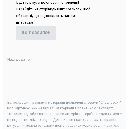
Будьте в курсі всіх новин і оновлень!
Перейдіть на сторінку наших розсилок, щоб
обрати ті, що відповідають вашим
інтересам.
ДО РОЗСИЛОК
Наші додатки:
android
apple
smart tv
samsung smart tv
Всі комерційні рекламні матеріали позначені словами "Спецпроєкт"
чи "Партнерський матеріал". Матеріали з позначкою "Експерт",
"Позиція" відображають позицію авторів та героїв. Редакція може
не поділяти їхніх поглядів. Детальніше щодо реклами та правил
цитування можна ознайомитись в правилах користування сайтом.