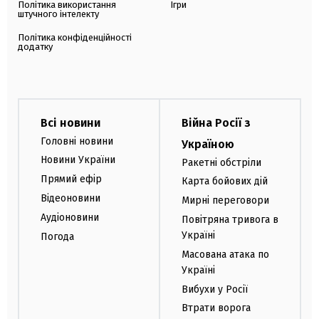
Політика використання
Ігри
штучного інтелекту
Політика конфіденційності
додатку
Всі новини
Війна Росії з
Головні новини
Україною
Новини України
Ракетні обстріли
Прямий ефір
Карта бойових дій
Відеоновини
Мирні переговори
Аудіоновини
Повітряна тривога в
Україні
Погода
Масована атака по
Україні
Вибухи у Росії
Втрати ворога