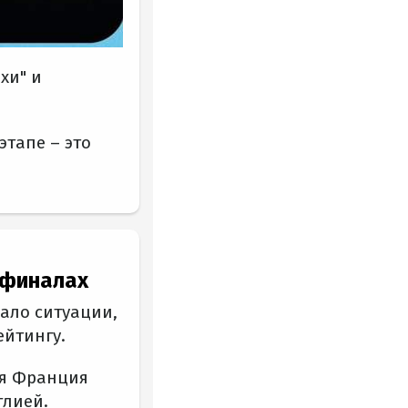
хи" и
этапе – это
уфиналах
ало ситуации,
ейтингу.
ая Франция
глией.