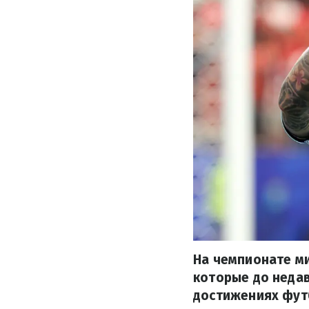
На чемпионате ми
которые до недав
достижениях футб