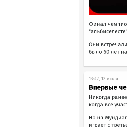
Финал чемпион
"альбиселесте"
Они встречали
было 60 лет на
13:42, 12 июля
Впервые че
Никогда ранее
когда все уча
Но на Мундиал
играет с треть