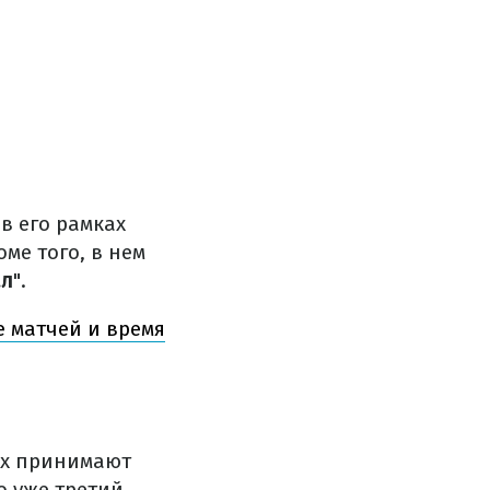
в его рамках
ме того, в нем
ал
".
е матчей и время
ых принимают
о уже третий