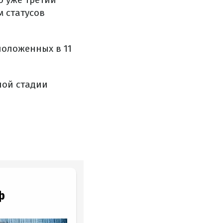
м статусов
положенных в 11
ной стадии
ф