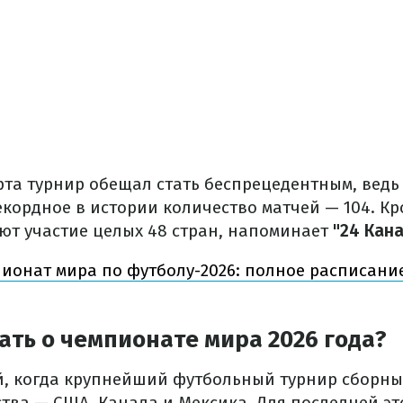
рта турнир обещал стать беспрецедентным, ведь 
ордное в истории количество матчей — 104. Кро
т участие целых 48 стран, напоминает
"24 Кан
ионат мира по футболу-2026: полное расписани
ать о чемпионате мира 2026 года?
й, когда крупнейший футбольный турнир сборн
ства — США, Канада и Мексика. Для последней эт