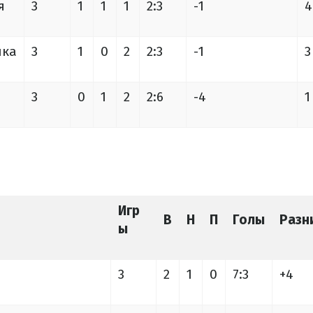
я
3
1
1
1
2:3
-1
4
ика
3
1
0
2
2:3
-1
3
3
0
1
2
2:6
-4
1
Игр
В
Н
П
Голы
Разн
ы
3
2
1
0
7:3
+4