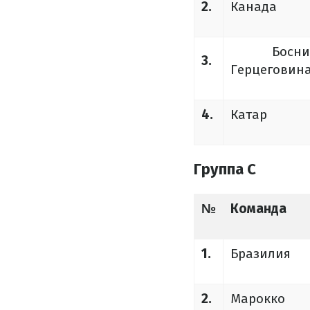
2.
Канада
Босния
3.
Герцеговин
4.
Катар
Группа C
№
Команда
1.
Бразилия
2.
Марокко