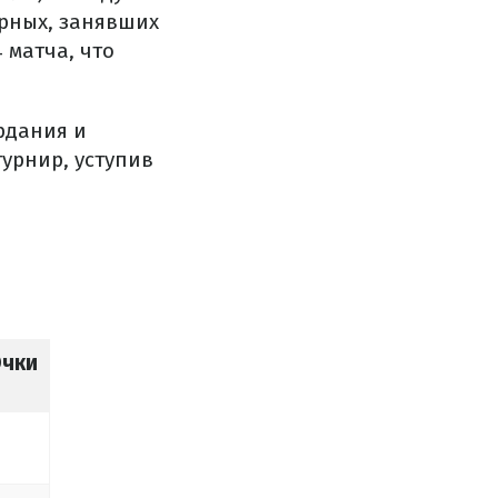
орных, занявших
 матча, что
рдания и
турнир, уступив
чки