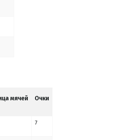
ица мячей
Очки
7