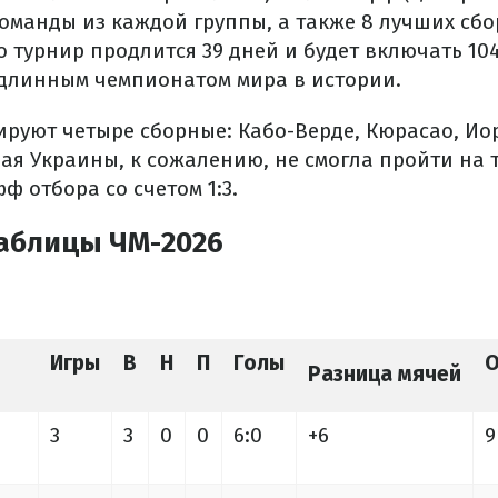
оманды из каждой группы, а также 8 лучших сб
го турнир продлится 39 дней и будет включать 104
 длинным чемпионатом мира в истории.
ируют четыре сборные: Кабо-Верде, Кюрасао, Ио
ая Украины, к сожалению, не смогла пройти на 
 отбора со счетом 1:3.
аблицы ЧМ-2026
Игры
В
Н
П
Голы
О
Разница мячей
3
3
0
0
6:0
+6
9