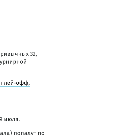
ривычных 32,
турнирной
 плей-офф,
9 июля.
ала) попадут по