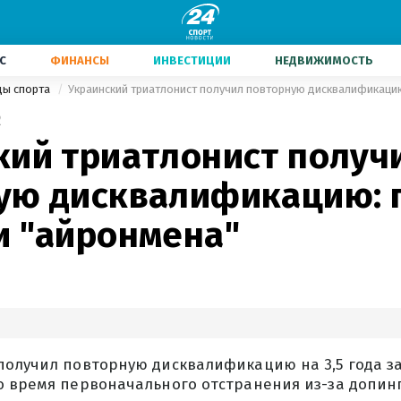
С
ФИНАНСЫ
ИНВЕСТИЦИИ
НЕДВИЖИМОСТЬ
ды спорта
2
кий триатлонист получ
ую дисквалификацию: 
и "айронмена"
олучил повторную дисквалификацию на 3,5 года за
о время первоначального отстранения из-за допинг