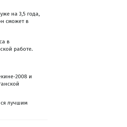
же на 3,5 года,
он сможет в
са в
ской работе.
екине-2008 и
танской
лся лучшим