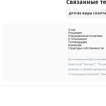
Связанные т
ДРУГИЕ ВИДЫ СПОРТ
О нас
Редакция
Редакционная политика
О телеканале
Телеведущие
Вакансии
Структура собственности
Все коммерческие рекламн
пометкой "Эксперт", "Поз
рекламе и правил цитиров
«Телерадиокомпания" Люкс