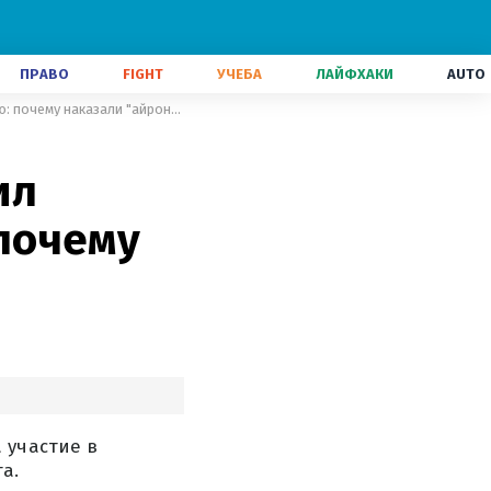
ПРАВО
FIGHT
УЧЕБА
ЛАЙФХАКИ
AUTO
Украинский триатлонист получил повторную дисквалификацию: почему наказали "айронмена"
ил
почему
 участие в
а.