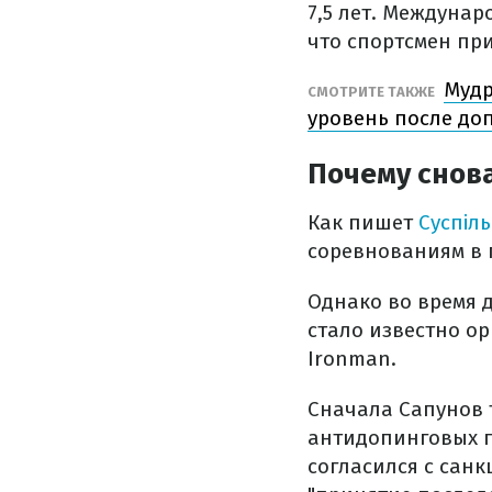
7,5 лет. Междунар
что спортсмен при
Мудр
СМОТРИТЕ ТАКЖЕ
уровень после до
Почему снов
Как пишет
Суспіл
соревнованиям в п
Однако во время 
стало известно о
Ironman.
Сначала Сапунов 
антидопинговых 
согласился с санк