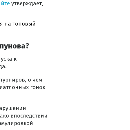
айте
утверждает,
ся на топовый
пунова?
уска к
да.
турниров, о чем
риатлонных гонок
нарушении
ако впоследствии
ормулировкой