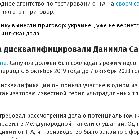
одное агентство по тестированию ITA на
своем с
нял этот приговор.
ику вынесли приговор: украинец уже не вернет
пинг-скандала
а дисквалифицировали Даниила Са
ьне
, Сапунов должен был соблюдать режим недоп
ериод с 8 октября 2019 года до 7 октября 2023 го
дисквалификации он принял участие в одном из 
рганизаторам известной серии ультрадлинных т
требовал рассмотрения дела о потенциальном 
правил в Международной панели слушаний. Одн
циями от ITA, и производство было закрыто с ф