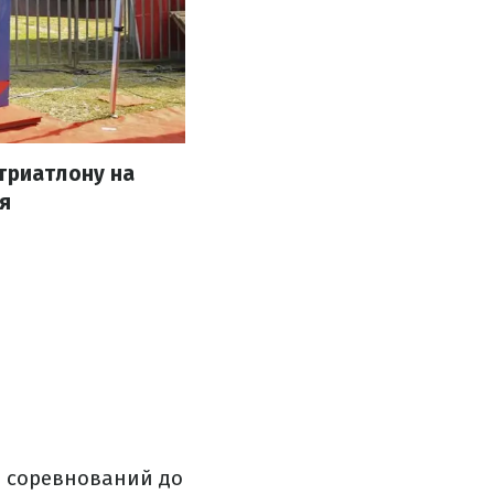
триатлону на
я
е соревнований до