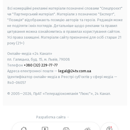
Всі комерційні рекламні матеріали позначені словами "Спецпроєкт"
чи "Партнерський матеріал". Матеріали з позначкою "Експерт",
"Позиція" відображають позицію авторів та героїв. Редакція може
не поділяти їхніх поглядів. Детальніше щодо реклами та правил
цитування можна ознайомитись в правилах користування сайтом.
Усі права захищені.
Матеріали сайту призначені для осіб старше
21
року (21+)
Онлайн-медіа «24 Канал»
пл. Галицька, буд. 15, м. Львів, 79008
Телефон
+380 (32) 229-77-77
Адреса електронної пошти —
legal@24tv.com.ua
Ідентифікатор онлайн-медіа в Реєстрі суб'єктів у сфері медіа —
R40-06057
© 2005—2026,
ПрАТ «Телерадіокомпанія "Люкс"», 24 Канал.
Разработка сайта
-