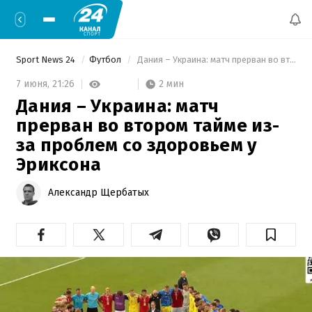
Sport News 24
Футбол
 Дания – Украина: матч прерван во втором тайме из-за проблем со здоровьем у Эриксона 
2 мин
7 июня,
21:26
Дания – Украина: матч
прерван во втором тайме из-
за проблем со здоровьем у
Эриксона
Александр Щербатых