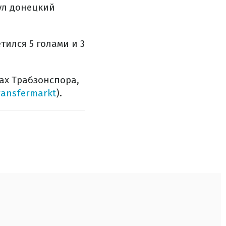
нул донецкий
тился 5 голами и 3
чах Трабзонспора,
ransfermarkt
).