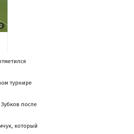
отметился
вом турнире
 Зубков после
мчук, который