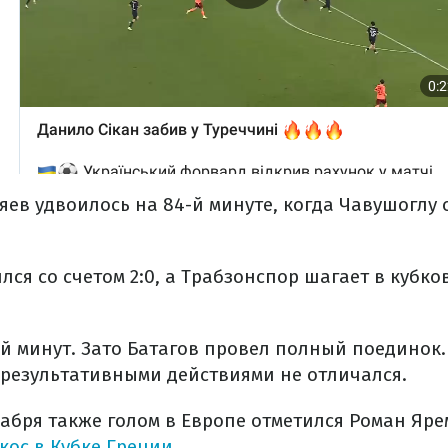
яев удвоилось на 84-й минуте, когда Чавушоглу 
ся со счетом 2:0, а Трабзонспор шагает в кубко
й минут. Зато Батагов провел полный поединок.
 результативными действиями не отличался.
кабря также голом в Европе отметился Роман Яре
кос в Кубке Греции.