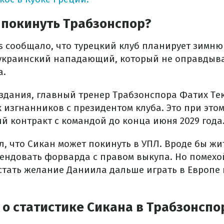
 покинуть Трабзонспор?
s сообщало, что турецкий клуб планирует зимню
 украинский нападающий, который не оправдыв
а.
дания, главный тренер Трабзонспора Фатих Тек
 изгнанников с президентом клуба. Это при этом
й контракт с командой до конца июня 2029 года
, что Сикан может покинуть в УПЛ. Вроде бы ж
рендовать форварда с правом выкупа. Но помехо
стать желание Даниила дальше играть в Европе
 о статистике Сикана в Трабзонспо