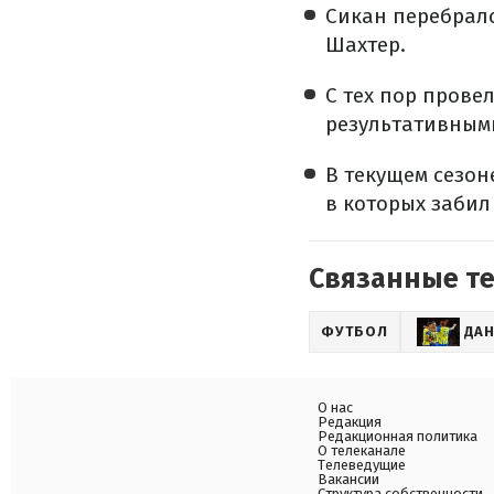
Сикан перебралс
Шахтер.
С тех пор провел
результативным
В текущем сезон
в которых забил
Связанные т
ФУТБОЛ
ДАН
О нас
Редакция
Редакционная политика
О телеканале
Телеведущие
Вакансии
Структура собственности