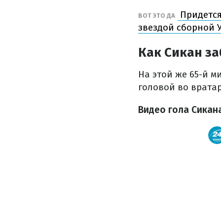
Придется
ВОТ ЭТО ДА
звездой сборной 
Как Сикан за
На этой же 65-й м
головой во врата
Видео гола Сикан