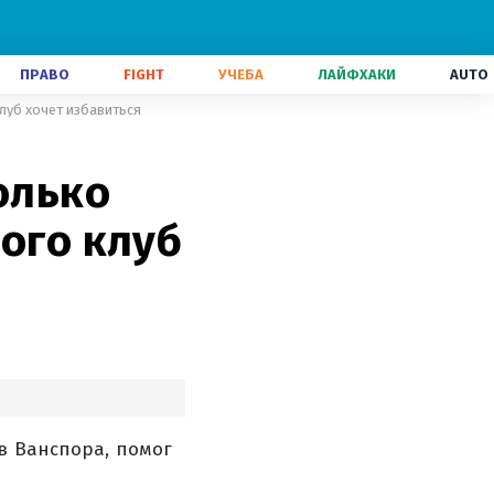
ПРАВО
FIGHT
УЧЕБА
ЛАЙФХАКИ
AUTO
клуб хочет избавиться
олько
рого клуб
в Ванспора, помог