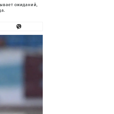
дывает ожиданий,
да.