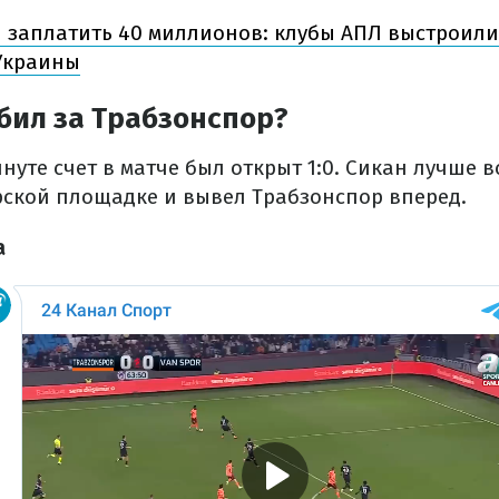
 заплатить 40 миллионов: клубы АПЛ выстроилис
Украины
бил за Трабзонспор?
инуте счет в матче был открыт 1:0. Сикан лучше в
рской площадке и вывел Трабзонспор вперед.
а