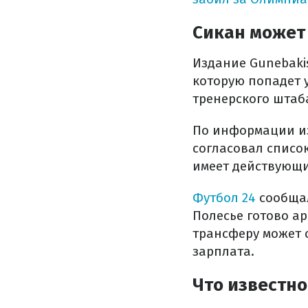
Сикан может
Издание Gunebaki
которую попадет
тренерского штаб
По информации из
согласовал список
имеет действующи
Футбол 24
сообщал
Полесье готово а
трансферу может 
зарплата.
Что известно