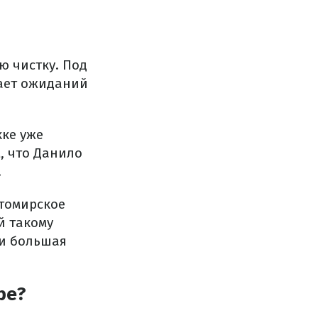
ю чистку. Под
ает ожиданий
ке уже
, что Данило
.
итомирское
й такому
 и большая
ре?