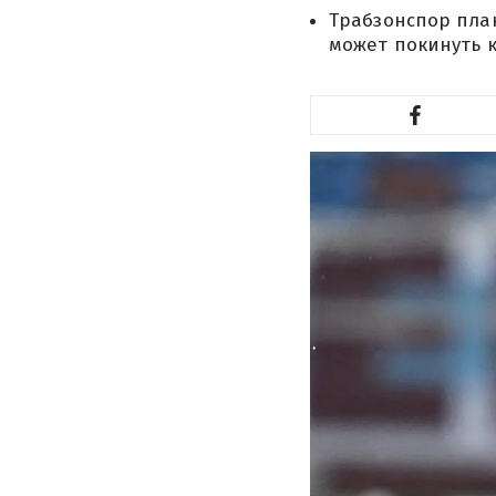
Трабзонспор пла
может покинуть к