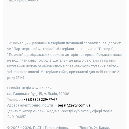
Наши приложения:
android
apple
smart tv
samsung smart tv
Всі комерційні рекламні матеріали позначені словами "Спецпроєкт"
чи "Партнерський матеріал". Матеріали з позначкою "Експерт",
"Позиція" відображають позицію авторів та героїв. Редакція може
не поділяти їхніх поглядів. Детальніше щодо реклами та правил
цитування можна ознайомитись в правилах користування сайтом.
Усі права захищені.
Матеріали сайту призначені для осіб старше
21
року (21+)
Онлайн-медіа «24 Канал»
пл. Галицька, буд. 15, м. Львів, 79008
Телефон
+380 (32) 229-77-77
Адреса електронної пошти —
legal@24tv.com.ua
Ідентифікатор онлайн-медіа в Реєстрі суб'єктів у сфері медіа —
R40-06057
© 2005—2026,
ПрАТ «Телерадіокомпанія "Люкс"», 24 Канал.