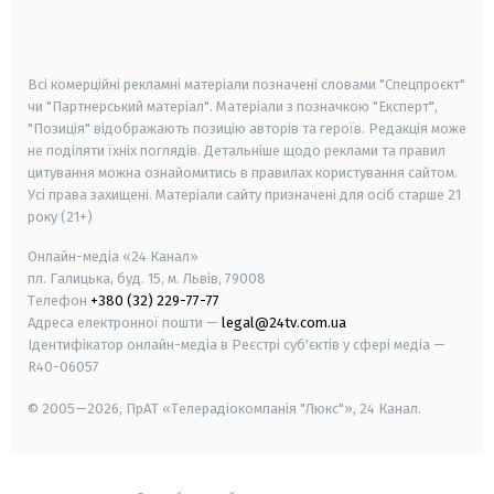
smart tv
samsung smart tv
Всі комерційні рекламні матеріали позначені словами "Спецпроєкт"
чи "Партнерський матеріал". Матеріали з позначкою "Експерт",
"Позиція" відображають позицію авторів та героїв. Редакція може
не поділяти їхніх поглядів. Детальніше щодо реклами та правил
цитування можна ознайомитись в правилах користування сайтом.
Усі права захищені.
Матеріали сайту призначені для осіб старше
21
року (21+)
Онлайн-медіа «24 Канал»
пл. Галицька, буд. 15, м. Львів, 79008
Телефон
+380 (32) 229-77-77
Адреса електронної пошти —
legal@24tv.com.ua
Ідентифікатор онлайн-медіа в Реєстрі суб'єктів у сфері медіа —
R40-06057
© 2005—2026,
ПрАТ «Телерадіокомпанія "Люкс"», 24 Канал.