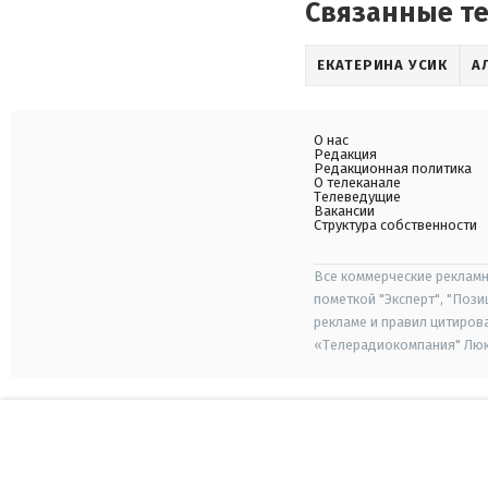
Связанные т
ЕКАТЕРИНА УСИК
А
О нас
Редакция
Редакционная политика
О телеканале
Телеведущие
Вакансии
Структура собственности
Все коммерческие рекламн
пометкой "Эксперт", "Поз
рекламе и правил цитиров
«Телерадиокомпания" Люкс