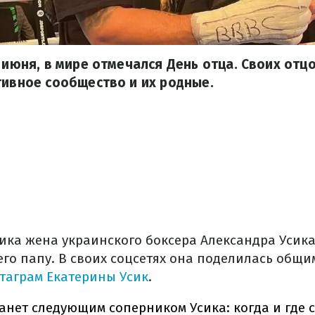
5 июня, в мире отмечался День отца. Своих отц
тивное сообщество и их родные.
ика жена украинского боксера Александра Усика
его папу. В своих соцсетях она поделилась общ
таграм Екатерины Усик
.
танет следующим соперником Усика: когда и где 