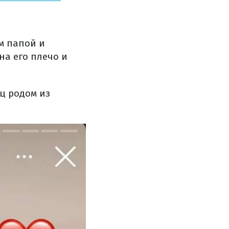
м папой и
на его плечо и
ц родом из