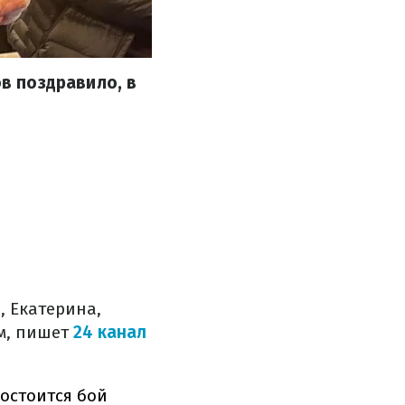
ов поздравило, в
, Екатерина,
им, пишет
24 канал
состоится бой