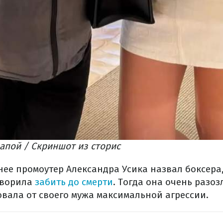
папой / Скриншот из сторис
нее промоутер Александра Усика назвал боксера,
оворила
забить до смерти
. Тогда она очень разо
овала от своего мужа максимальной агрессии.