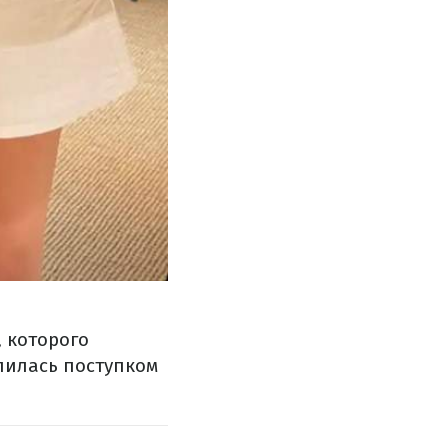
 которого
злилась поступком