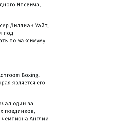
одного Ипсвича,
сер Диллиан Уайт,
и под
ать по максимуму
chroom Boxing.
рая является его
ачал один за
х поединков,
– чемпиона Англии