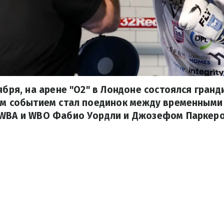
тября, на арене "О2" в Лондоне состоялся гран
ным событием стал поединок между временным
 WBA и WBO Фабио Уордли и Джозефом Паркеро