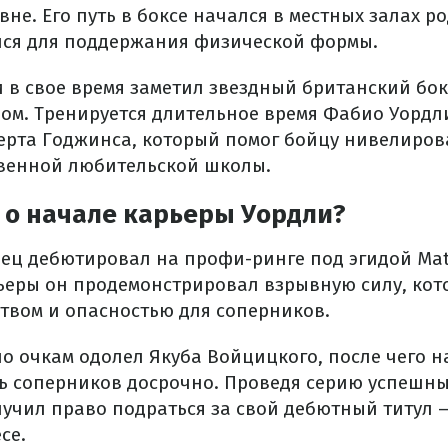
не. Его путь в боксе начался в местных залах р
лся для поддержания физической формы.
в свое время заметил звездный британский бок
ром. Тренируется длительное время Фабио Уордл
ерта Годжинса, который помог бойцу нивелиров
твенной любительской школы.
 о начале карьеры Уордли?
анец дебютировал на профи-ринге под эгидой Mat
рьеры он продемонстрировал взрывную силу, кото
твом и опасностью для соперников.
о очкам одолел Якуба Войцицкого, после чего н
ь соперников досрочно. Проведя серию успешны
учил право подраться за свой дебютный титул 
се.