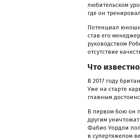
любительском уров
где он тренирова
Потенциал юноши 
став его менедже
руководством Роб
отсутствие качес
Что известно
В 2017 году брит
Уже на старте ка
главным достоинс
В первом бою он п
другим уничтожат
Фабио Уордли пол
в супертяжелом ве