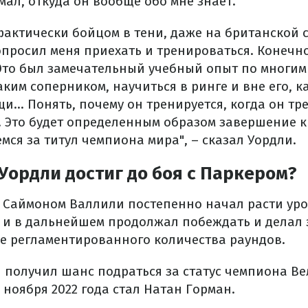
мал, откуда он вообще обо мне знает.
фактически бойцом в тени, даже на британской с
просил меня приехать и тренироваться. Конечно,
 Это был замечательный учебный опыт по многи
аким соперником, научиться в ринге и вне его, к
... Понять, почему он тренируется, когда он тре
. Это будет определенным образом завершение к
мся за титул чемпиона мира", – сказал Уордли.
Уордли достиг до боя с Паркером?
 Саймоном Валлили постепенно начал расти ур
 и в дальнейшем продолжал побеждать и делал 
е регламентированного количества раундов.
он получил шанс подраться за статус чемпиона В
 ноября 2022 года стал Натан Горман.