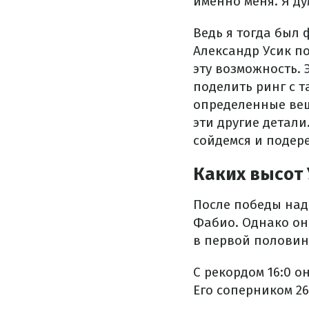
именно меня. Я ду
Ведь я тогда был 
Александр Усик по
эту возможность.
поделить ринг с т
определенные вещи
эти другие детали
сойдемся и подере
Каких высот 
После победы над
Фабио. Однако он
в первой половин
С рекордом 16:0 
Его соперником 26