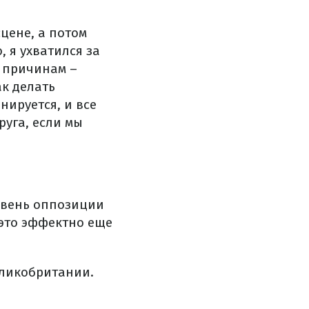
цене, а потом
 я ухватился за
м причинам –
ак делать
нируется, и все
руга, если мы
овень оппозиции
это эффектно еще
еликобритании.