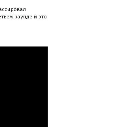
лассировал
тьем раунде и это