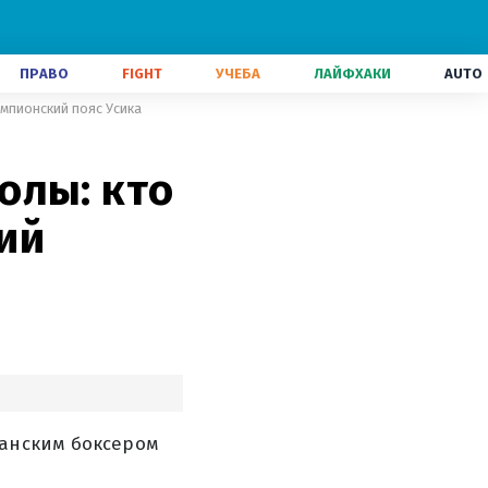
ПРАВО
FIGHT
УЧЕБА
ЛАЙФХАКИ
AUTO
мпионский пояс Усика
олы: кто
ий
танским боксером