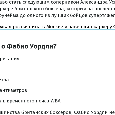
раво стать следующим соперником Александра Ус
рьере британского боксера, который за последн
оунейма до одного из лучших бойцов супертяже
ывал россиянина в Москве и завершил карьеру
 о Фабио Уордли?
британия
етра
 сантиметров
ель временного пояса WBA
ьшинства британских боксеров, Фабио Уордли не