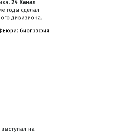
ика.
24 Канал
ие годы сделал
лого дивизиона.
 Фьюри: биография
 выступал на