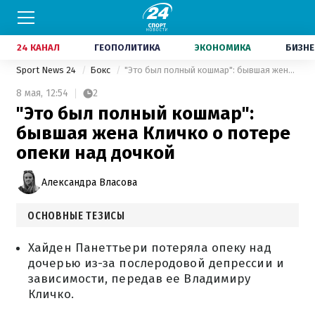
24 КАНАЛ
ГЕОПОЛИТИКА
ЭКОНОМИКА
БИЗНЕ
Sport News 24
Бокс
"Это был полный кошмар": бывшая жена Кличко о потере опеки над дочкой
8 мая,
12:54
2
"Это был полный кошмар":
бывшая жена Кличко о потере
опеки над дочкой
Александра Власова
ОСНОВНЫЕ ТЕЗИСЫ
Хайден Панеттьери потеряла опеку над
дочерью из-за послеродовой депрессии и
зависимости, передав ее Владимиру
Кличко.