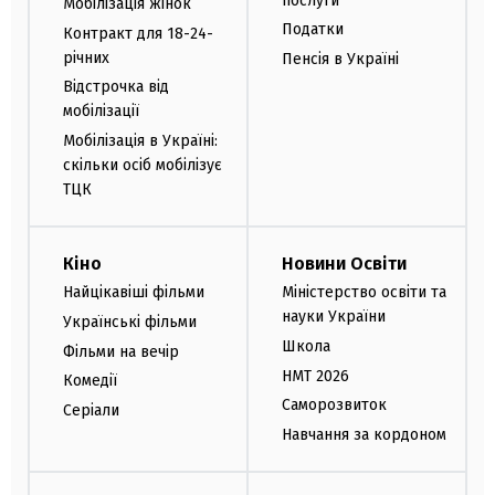
послуги
Мобілізація жінок
Податки
Контракт для 18-24-
річних
Пенсія в Україні
Відстрочка від
мобілізації
Мобілізація в Україні:
скільки осіб мобілізує
ТЦК
Кіно
Новини Освіти
Найцікавіші фільми
Міністерство освіти та
науки України
Українські фільми
Школа
Фільми на вечір
НМТ 2026
Комедії
Саморозвиток
Серіали
Навчання за кордоном