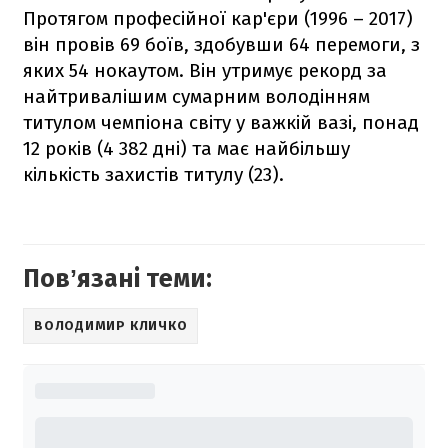
Протягом професійної кар'єри (1996 – 2017)
він провів 69 боїв, здобувши 64 перемоги, з
яких 54 нокаутом. Він утримує рекорд за
найтривалішим сумарним володінням
титулом чемпіона світу у важкій вазі, понад
12 років (4 382 дні) та має найбільшу
кількість захистів титулу (23).
Повʼязані теми:
ВОЛОДИМИР КЛИЧКО