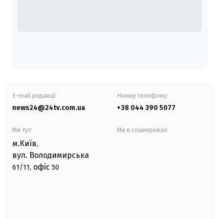
E-mail редакції
Номер телефону:
news24@24tv.com.ua
+38 044 390 5077
Ми тут:
Ми в соцмережах:
м.Київ
,
вул. Володимирська
офіс
61/11,
50