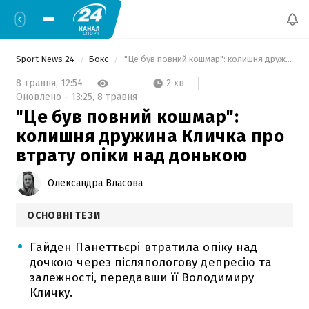
Sport News 24
Бокс
 "Це був повний кошмар": колишня дружина Кличка про втрату опіки над донькою 
2 хв
8 травня,
12:54
Оновлено -
13:25,
8 травня
"Це був повний кошмар":
колишня дружина Кличка про
втрату опіки над донькою
Олександра Власова
ОСНОВНІ ТЕЗИ
Гайден Панеттьєрі втратила опіку над
дочкою через післяпологову депресію та
залежності, передавши її Володимиру
Кличку.