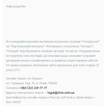
Наші додатки:
android
apple
smart tv
samsung smart tv
Всі комерційні рекламні матеріали позначені словами "Спецпроєкт"
чи "Партнерський матеріал". Матеріали з позначкою "Експерт",
"Позиція" відображають позицію авторів та героїв. Редакція може
не поділяти їхніх поглядів. Детальніше щодо реклами та правил
цитування можна ознайомитись в правилах користування сайтом.
Усі права захищені.
Матеріали сайту призначені для осіб старше
21
року (21+)
Онлайн-медіа «24 Канал»
пл. Галицька, буд. 15, м. Львів, 79008
Телефон
+380 (32) 229-77-77
Адреса електронної пошти —
legal@24tv.com.ua
Ідентифікатор онлайн-медіа в Реєстрі суб'єктів у сфері медіа —
R40-06057