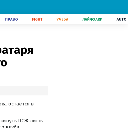
ПРАВО
FIGHT
УЧЕБА
ЛАЙФХАКИ
AUTO
ратаря
го
ка остается в
окинуть ПСЖ лишь
о клуба.