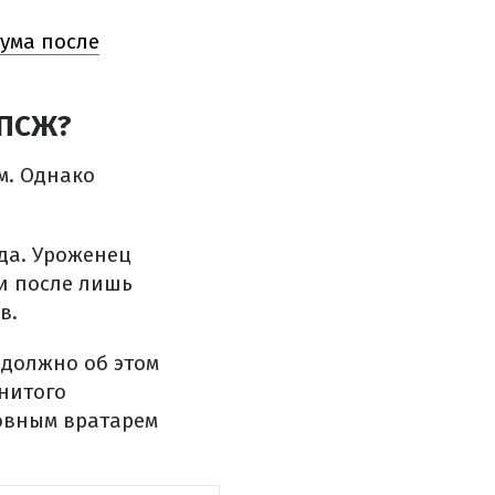
 ума после
 ПСЖ?
м. Однако
нда. Уроженец
и после лишь
в.
 должно об этом
нитого
новным вратарем