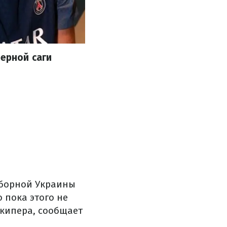
ферной саги
сборной Украины
 пока этого не
лкипера, сообщает