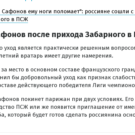
ь Сафонов ему ноги поломает": россияне сошли с
ого в ПСЖ
афонов после прихода Забарного в
го уход является практически решенным вопросо
-летний вратарь имеет другие намерения.
 за место в основном составе французского гра
нил бы добровольный уход как признак слабост
составе действующего победителя Лиги чемпионо
афонов покинет парижан при двух условиях. Его
дство ПСЖ или же появится приглашение от име
ба, который будет готов сделать россиянина ос