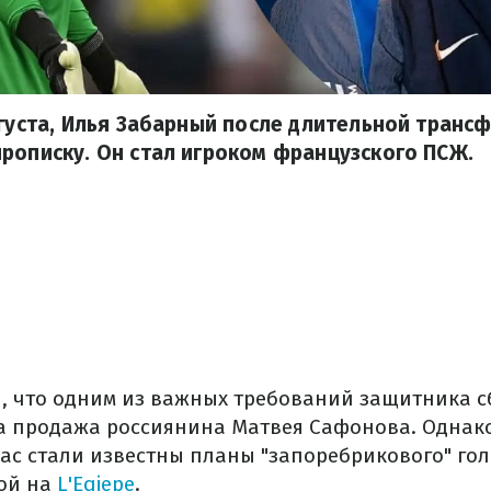
вгуста, Илья Забарный после длительной транс
рописку. Он стал игроком французского ПСЖ.
 что одним из важных требований защитника 
а продажа россиянина Матвея Сафонова. Однако
ас стали известны планы "запоребрикового" го
ой на
L'Eqiepe
.