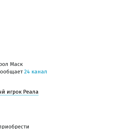
рол Маск
 сообщает
24 канал
ый игрок Реала
 приобрести