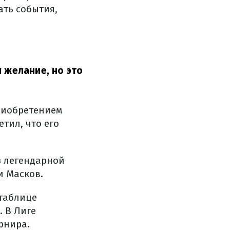
ть события,
 желание, но это
риобретением
тил, что его
з легендарной
и Масков.
 таблице
 В Лиге
рнира.