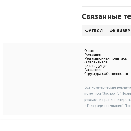
Связанные т
ФУТБОЛ
ФК ЛИВЕР
О нас
Редакция
Редакционная политика
О телеканале
Телеведущие
Вакансии
Структура собственности
Все коммерческие рекламн
пометкой "Эксперт", "Поз
рекламе и правил цитиров
«Телерадиокомпания" Люкс