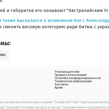
е.
лей и габаритов его называют "Австралийским Ус
я также высказался о возможном бое с Александ
ов сменить весовую категорию ради битвы с укра
емы:
ОКС
Рекламодателям
Правила пользования
Политика конфиденциальности
Техническая информация
Контакты
Архив
ые материалы обозначены словами "Спецпроект" или "Партнерский матери
иция" отражают позицию авторов и героев. Редакция может не разделять и