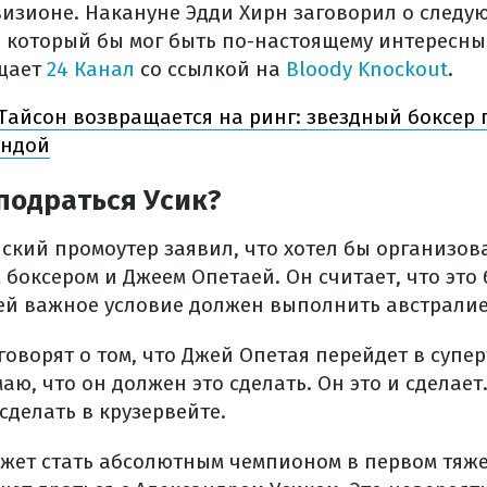
визионе. Накануне Эдди Хирн заговорил о следу
, который бы мог быть по-настоящему интересны
бщает
24 Канал
со ссылкой на
Bloody Knockout
.
Тайсон возвращается на ринг: звездный боксер 
ендой
подраться Усик?
ский промоутер заявил, что хотел бы организов
 боксером и Джеем Опетаей. Он считает, что это
ней важное условие должен выполнить австралие
говорят о том, что Джей Опетая перейдет в супе
маю, что он должен это сделать. Он это и сделает
сделать в крузервейте.
ожет стать абсолютным чемпионом в первом тяже