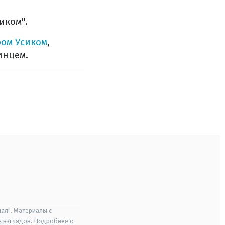
иком".
ром Усиком
,
инцем.
ал". Материалы с
х взглядов. Подробнее о