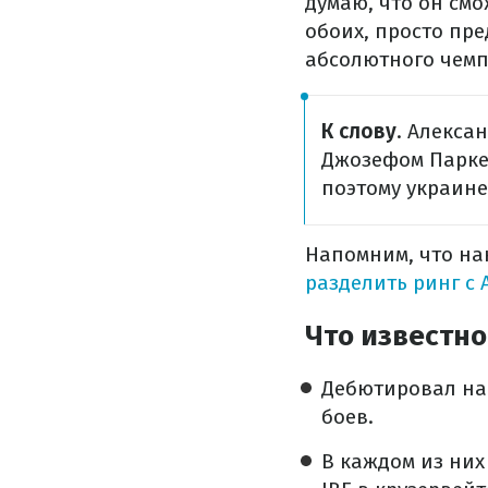
думаю, что он смо
обоих, просто пр
абсолютного чемпи
К слову
. Алекса
Джозефом Паркер
поэтому украине
Напомним, что на
разделить ринг с
Что известно
Дебютировал на 
боев.
В каждом из них