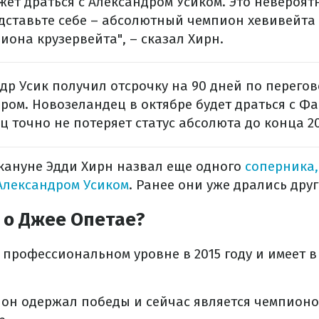
жет драться с Александром Усиком. Это невероят
едставьте себе – абсолютный чемпион хевивейта
она крузервейта", – сказал Хирн.
ндр Усик получил отсрочку на 90 дней по перегов
ом. Новозеландец в октябре будет драться с Фа
ц точно не потеряет статус абсолюта до конца 20
кануне Эдди Хирн назвал еще одного
соперника,
 Александром Усиком
. Ранее они уже дрались друг
 о Джее Опетае?
профессиональном уровне в 2015 году и имеет в
 он одержал победы и сейчас является чемпион