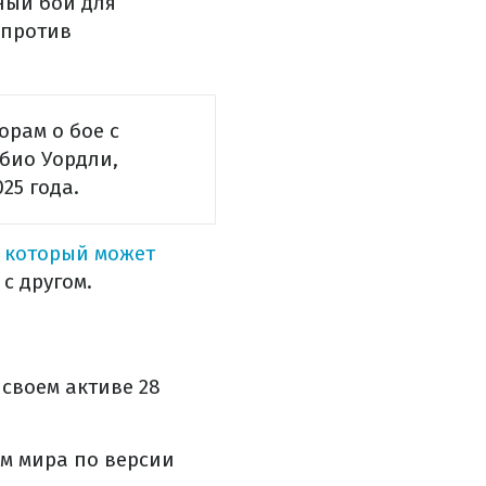
ный бой для
 против
орам о бое с
био Уордли,
25 года.
 который может
 с другом.
 своем активе 28
ом мира по версии