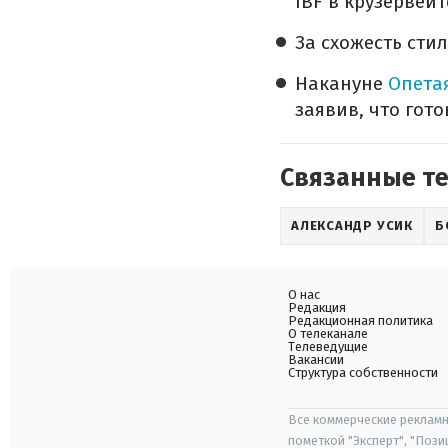
IBF в крузервейт
За схожесть сти
Накануне
Опета
заявив, что гот
Связанные т
АЛЕКСАНДР УСИК
Б
О нас
Редакция
Редакционная политика
О телеканале
Телеведущие
Вакансии
Структура собственности
Все коммерческие рекламн
пометкой "Эксперт", "Поз