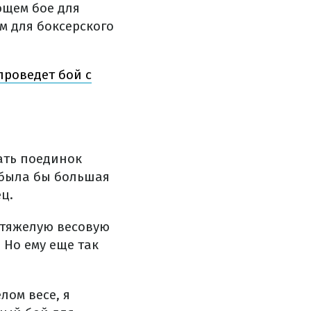
ющем бое для
м для боксерского
проведет бой с
ать поединок
 была бы большая
ц.
ртяжелую весовую
. Но ему еще так
лом весе, я