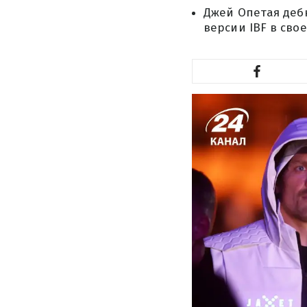
Джей Опетая дебю
версии IBF в сво