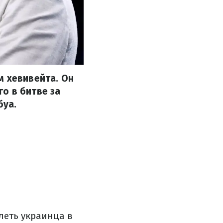
м хевивейта. Он
о в битве за
буа.
леть украинца в