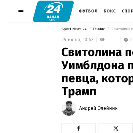
ФУТБОЛ
БОКС
СПО
Sport News 24
Теннис
29 июня,
10:42
2
Свитолина 
Уимблдона 
певца, кото
Трамп
Андрей Олейник