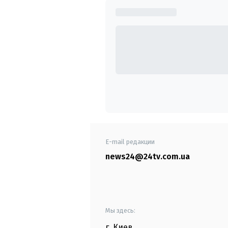
E-mail редакции
news24@24tv.com.ua
Мы здесь:
г. Киев
,