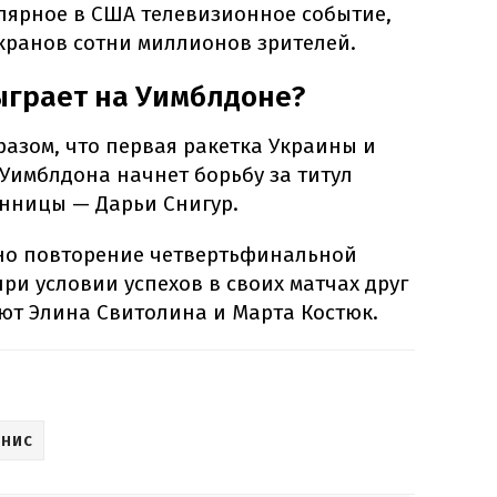
улярное в США телевизионное событие,
кранов сотни миллионов зрителей.
ыграет на Уимблдоне?
азом, что первая ракетка Украины и
 Уимблдона начнет борьбу за титул
енницы — Дарьи Снигур.
но повторение четвертьфинальной
при условии успехов в своих матчах друг
ют Элина Свитолина и Марта Костюк.
ННИС