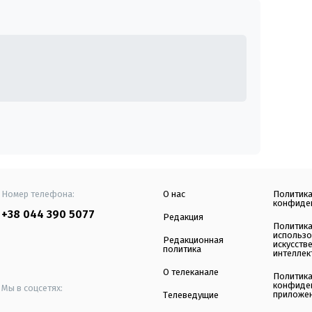
Номер телефона:
О нас
Политик
конфиде
+38 044 390 5077
Редакция
Политик
использ
Редакционная
искусств
политика
интеллек
О телеканале
Политик
конфиде
Мы в соцсетях:
приложе
Телеведущие