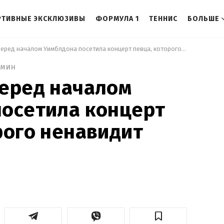
РТИВНЫЕ ЭКСКЛЮЗИВЫ
ФОРМУЛА 1
ТЕННИС
БОЛЬШЕ
 Свитолина перед началом Уимблдона посетила концерт певца, которого ненавидит Трамп 
 мин
перед началом
посетила концерт
рого ненавидит