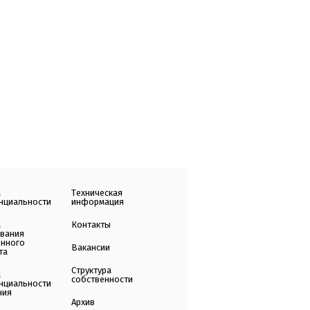
а
Техническая
нциальности
информация
а
Контакты
ования
енного
Вакансии
та
Структура
а
собственности
нциальности
ния
Архив