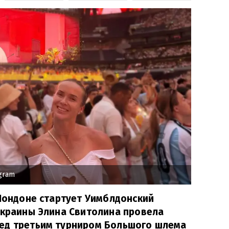
agram
 Лондоне стартует Уимблдонский
Украины Элина Свитолина провела
ед третьим турниром Большого шлема