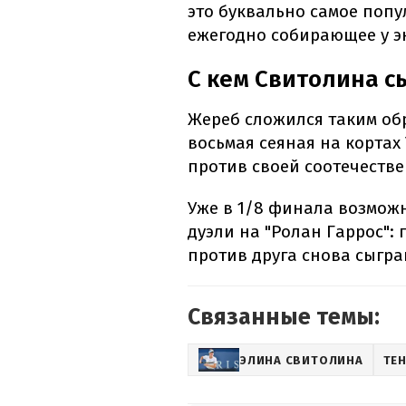
это буквально самое поп
ежегодно собирающее у э
С кем Свитолина с
Жереб сложился таким обр
восьмая сеяная на кортах
против своей соотечеств
Уже в 1/8 финала возмож
дуэли на "Ролан Гаррос": 
против друга снова сыгра
Связанные темы:
ЭЛИНА СВИТОЛИНА
ТЕ