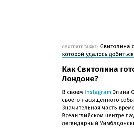
Свитолина с
СМОТРИТЕ ТАКЖЕ:
которой удалось добитьс
Как Свитолина гот
Лондоне?
В своем
Instagram
Элина С
своего насыщенного собы
Значительная часть врем
Всеанглийском центре лау
легендарный Уимблдонски