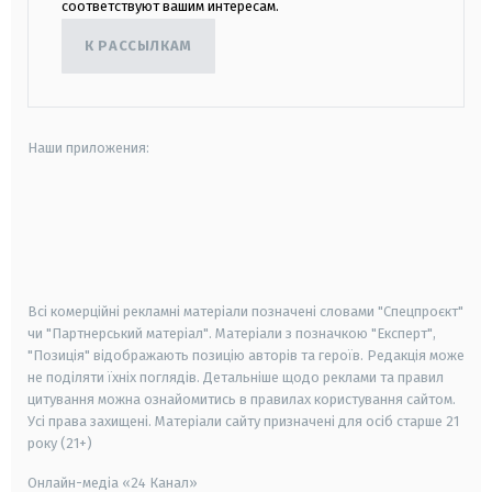
соответствуют вашим интересам.
К РАССЫЛКАМ
Наши приложения:
android
apple
smart tv
samsung smart tv
Всі комерційні рекламні матеріали позначені словами "Спецпроєкт"
чи "Партнерський матеріал". Матеріали з позначкою "Експерт",
"Позиція" відображають позицію авторів та героїв. Редакція може
не поділяти їхніх поглядів. Детальніше щодо реклами та правил
цитування можна ознайомитись в правилах користування сайтом.
Усі права захищені.
Матеріали сайту призначені для осіб старше
21
року (21+)
Онлайн-медіа «24 Канал»