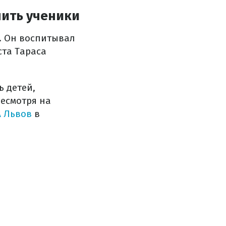
нить ученики
. Он воспитывал
ста Тараса
ь детей,
несмотря на
А Львов
в