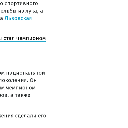
го спортивного
ельбы из лука, а
ла
Львовская
ш стал чемпионом
ном национальной
поколения. Он
ким чемпионом
ов, а также
жения сделали его