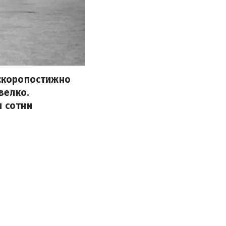
 скоропостижно
велко.
и сотни