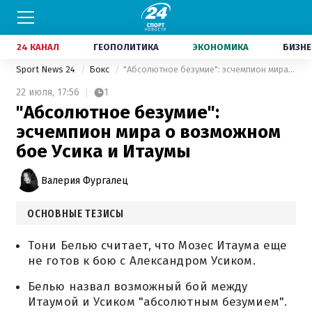
24 КАНАЛ
ГЕОПОЛИТИКА
ЭКОНОМИКА
БИЗНЕ
Sport News 24
Бокс
"Абсолютное безумие": эсчемпион мира о возможном бое Усика и Итаумы
22 июля,
17:56
1
"Абсолютное безумие":
эсчемпион мира о возможном
бое Усика и Итаумы
Валерия Фургалец
ОСНОВНЫЕ ТЕЗИСЫ
Тони Белью считает, что Мозес Итаума еще
не готов к бою с Александром Усиком.
Белью назвал возможный бой между
Итаумой и Усиком "абсолютным безумием".